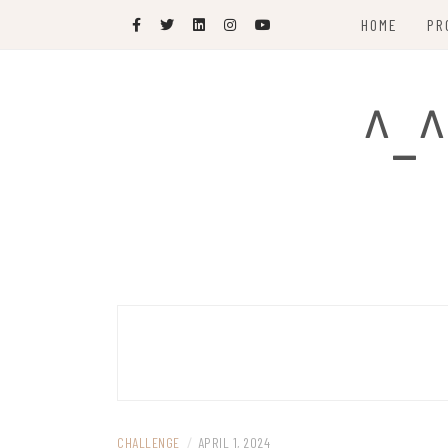
Skip
HOME
PR
to
content
^_^
CHALLENGE
/
APRIL 1, 2024