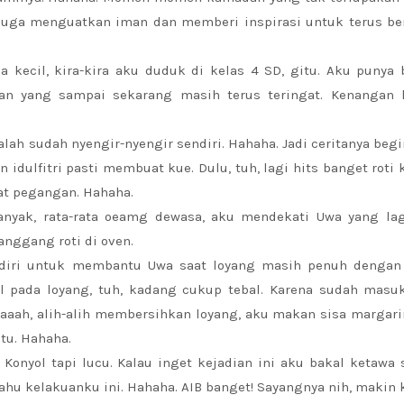
juga menguatkan iman dan memberi inspirasi untuk terus be
 kecil, kira-kira aku duduk di kelas 4 SD, gitu. Aku punya
an yang sampai sekarang masih terus teringat. Kenangan k
lah sudah nyengir-nyengir sendiri. Hahaha. Jadi ceritanya begi
 idulfitri pasti membuat kue. Dulu, tuh, lagi hits banget roti
at pegangan. Hahaha.
anyak, rata-rata oeamg dewasa, aku mendekati Uwa yang lag
nggang roti di oven.
n diri untuk membantu Uwa saat loyang masih penuh dengan
 pada loyang, tuh, kadang cukup tebal. Karena sudah masuk
aaah, alih-alih membersihkan loyang, aku makan sisa margari
tu. Hahaha.
onyol tapi lucu. Kalau inget kejadian ini aku bakal ketawa 
u kelakuanku ini. Hahaha. AIB banget! Sayangnya nih, makin k