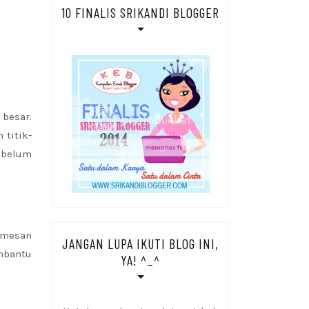
10 FINALIS SRIKANDI BLOGGER
besar.
 titik-
ebelum
emesan
JANGAN LUPA IKUTI BLOG INI,
mbantu
YA! ^_^