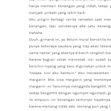
hanya memberi kenangan yang indah, tetapi 
menjadi pribadi yang lebih baik.
Aku pingin berbagi cerita ramadan saat masa
kenangan, tapi setidaknya ada satu kenang
Hahaha.
Duuh…gimana ini, ya. Belum mulai bercerita ma
punya beberapa saudara yang tiap akan lebaran
sama nastar yang atasnya dikasih cengkeh bu
Karena bagian cetak mencetak roti sudah b
bersihin loyang yang baru digunakan untuk ma
“Uwaaa, sini aku bantuin.” Aku menawarka
margarin. Btw, sisa margarin yang menempel
margarin ini harumnya menggoda bangettt. N
sedap bangetttt dengan ngumpet-ngumpet, gi
Ya ampuun…ini kenangan terkonyol kayaknya. K
karena memang tidak ada seorang pun yang tah