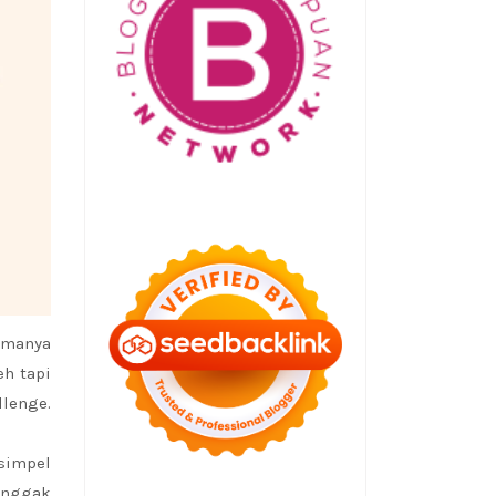
emanya
h tapi
llenge.
simpel
 nggak