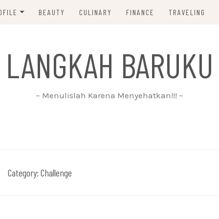
OFILE
BEAUTY
CULINARY
FINANCE
TRAVELING
ABOUT ME
 LANGKAH BARUKU
DISCLAIMER
PRIVACY POLICY
~ Menulislah Karena Menyehatkan!!! ~
PARTNERSHIP
CONTACT ME
Category:
Challenge