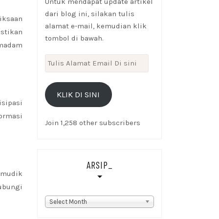
Untuk mendapat update artikel
dari blog ini, silakan tulis
iksaan
alamat e-mail, kemudian klik
stikan
tombol di bawah.
emadam
Tulis
Alamat
Email
KLIK DI SINI
Di
isipasi
sini
ormasi
Join 1,258 other subscribers
ARSIP_
 mudik
ubungi
Arsip_
Select Month