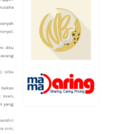
rusaha
 banyak
onyol.
ni. Aku
 kacang
i sibu
 bekas
 oven,
n yang
sendiri
e sini,