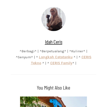
Idah Ceris
^Berbagi^ | ^Berpetualang^ | ^Kuliner^ |
^Senyum^ | ^
Langkah Catatanku
^ | ^
CERIS
Tekno
^ | ^
CERIS Family
^ |
You Might Also Like