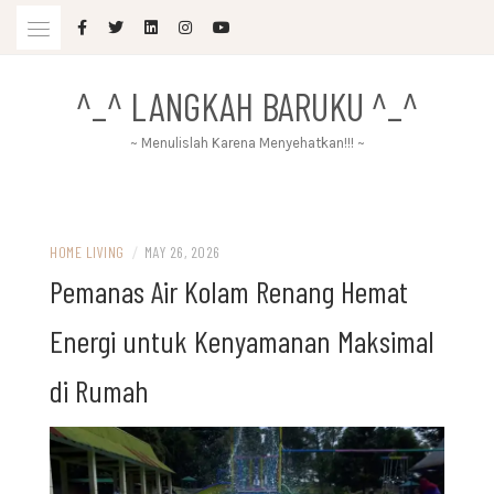
Skip
to
content
^_^ LANGKAH BARUKU ^_^
~ Menulislah Karena Menyehatkan!!! ~
HOME LIVING
/
MAY 26, 2026
Pemanas Air Kolam Renang Hemat
Energi untuk Kenyamanan Maksimal
di Rumah