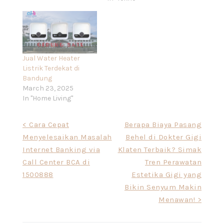
Jual Water Heater
Listrik Terdekat di
Bandung
March 23, 2025
In "Home Living"
Post
< Cara Cepat
Berapa Biaya Pasang
Menyelesaikan Masalah
Behel di Dokter Gigi
navigation
Internet Banking via
Klaten Terbaik? Simak
Call Center BCA di
Tren Perawatan
1500888
Estetika Gigi yang
Bikin Senyum Makin
Menawan! >