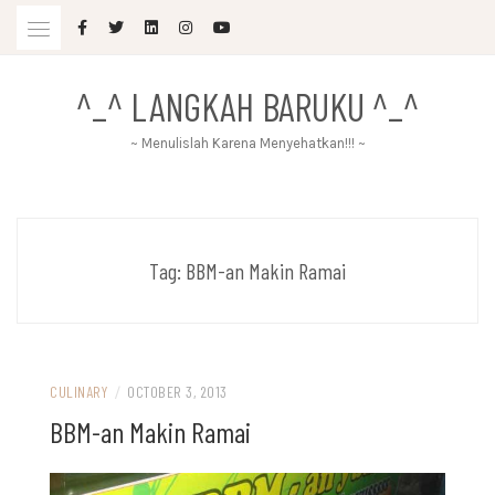
Skip
to
content
^_^ LANGKAH BARUKU ^_^
~ Menulislah Karena Menyehatkan!!! ~
Tag:
BBM-an Makin Ramai
CULINARY
/
OCTOBER 3, 2013
BBM-an Makin Ramai