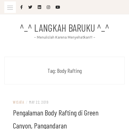
Skip
to
content
^_^ LANGKAH BARUKU ^_^
~ Menulislah Karena Menyehatkan!!! ~
Tag:
Body Rafting
WISATA
/
MAY 22, 2019
Pengalaman Body Rafting di Green
Canyon, Pangandaran