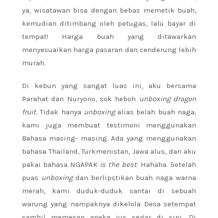
ya, wisatawan bisa dengan bebas memetik buah,
kemudian ditimbang oleh petugas, lalu bayar di
tempat! Harga buah yang ditawarkan
menyesuaikan harga pasaran dan cenderung lebih
murah.
Di kebun yang sangat luas ini, aku bersama
Parahat dan Nuryono, sok heboh
unboxing dragon
fruit.
Tidak hanya
unboxing
alias belah buah naga,
kami juga membuat testimoni menggunakan
Bahasa masing- masing. Ada yang menggunakan
bahasa Thailand, Turkmenistan, Jawa alus, dan aku
pakai bahasa NGAPAK
is the best
. Hahaha. Setelah
puas
unboxing
dan berlipstikan buah naga warna
merah, kami duduk-duduk santai di sebuah
warung yang nampaknya dikelola Desa setempat
sambil memesan aneka jus segar di sini. Di