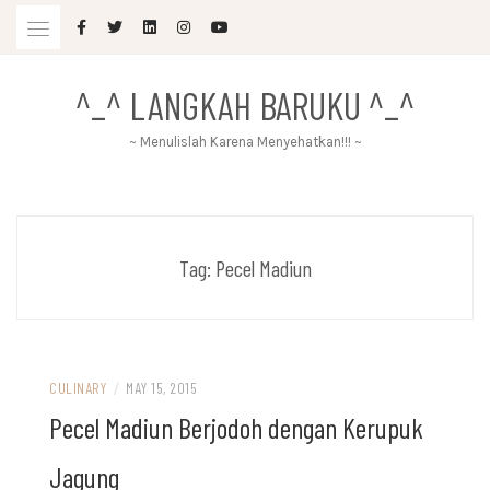
Skip
to
content
^_^ LANGKAH BARUKU ^_^
~ Menulislah Karena Menyehatkan!!! ~
Tag:
Pecel Madiun
CULINARY
/
MAY 15, 2015
Pecel Madiun Berjodoh dengan Kerupuk
Jagung