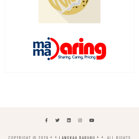
COPYRIGHT © 2026
^_^ LANGKAH BARUKU ^_^
. ALL RIGHTS