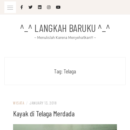
Skip
to
content
^_^ LANGKAH BARUKU ^_^
~ Menulislah Karena Menyehatkan!!! ~
Tag:
Telaga
WISATA
/
JANUARY 13, 2018
Kayak di Telaga Merdada