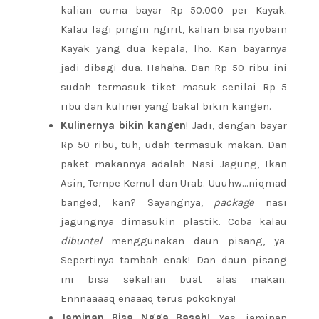
kalian cuma bayar Rp 50.000 per Kayak.
Kalau lagi pingin ngirit, kalian bisa nyobain
Kayak yang dua kepala, lho. Kan bayarnya
jadi dibagi dua. Hahaha. Dan Rp 50 ribu ini
sudah termasuk tiket masuk senilai Rp 5
ribu dan kuliner yang bakal bikin kangen.
Kulinernya bikin kangen
! Jadi, dengan bayar
Rp 50 ribu, tuh, udah termasuk makan. Dan
paket makannya adalah Nasi Jagung, Ikan
Asin, Tempe Kemul dan Urab. Uuuhw…niqmad
banged, kan? Sayangnya,
package
nasi
jagungnya dimasukin plastik. Coba kalau
dibuntel
menggunakan daun pisang, ya.
Sepertinya tambah enak! Dan daun pisang
ini bisa sekalian buat alas makan.
Ennnaaaaq enaaaq terus pokoknya!
Jaminan Bisa Ngga Basah!
Yes, jaminan