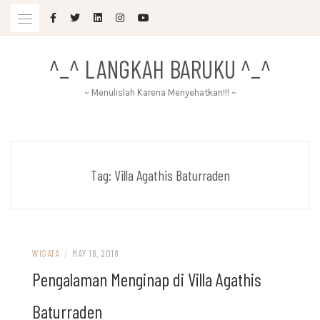
Skip
to
content
^_^ LANGKAH BARUKU ^_^
~ Menulislah Karena Menyehatkan!!! ~
Tag:
Villa Agathis Baturraden
WISATA
/
MAY 18, 2018
Pengalaman Menginap di Villa Agathis
Baturraden