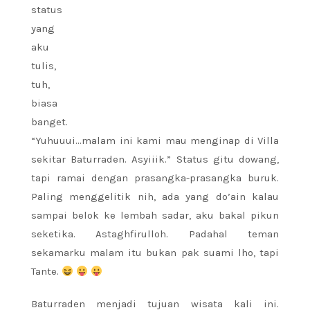
status
yang
aku
tulis,
tuh,
biasa
banget.
“Yuhuuui…malam ini kami mau menginap di Villa
sekitar Baturraden. Asyiiik.” Status gitu dowang,
tapi ramai dengan prasangka-prasangka buruk.
Paling menggelitik nih, ada yang do’ain kalau
sampai belok ke lembah sadar, aku bakal pikun
seketika. Astaghfirulloh. Padahal teman
sekamarku malam itu bukan pak suami lho, tapi
Tante.
Baturraden menjadi tujuan wisata kali ini.