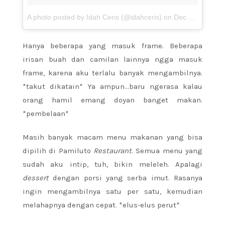
A photo posted by Idah Ceris (@idahceris) on
Dec 3, 2015 at 9:12pm PST
Hanya beberapa yang masuk frame. Beberapa
irisan buah dan camilan lainnya ngga masuk
frame, karena aku terlalu banyak mengambilnya.
*takut dikatain* Ya ampun…baru ngerasa kalau
orang hamil emang doyan banget makan.
*pembelaan*
Masih banyak macam menu makanan yang bisa
dipilih di Pamiluto
Restaurant
. Semua menu yang
sudah aku intip, tuh, bikin meleleh. Apalagi
dessert
dengan porsi yang serba imut. Rasanya
ingin mengambilnya satu per satu, kemudian
melahapnya dengan cepat. *elus-elus perut*