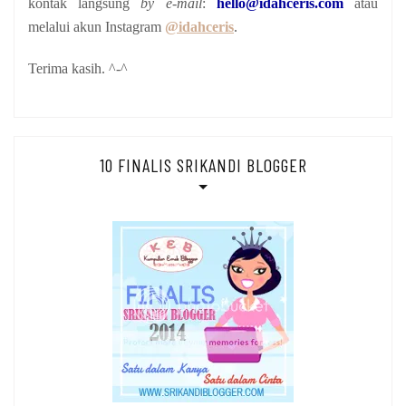
kontak langsung
by e-mail
:
hello@idahceris.com
atau
melalui akun Instagram
@idahceris
.
Terima kasih. ^-^
10 FINALIS SRIKANDI BLOGGER