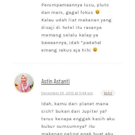
Perumpamaannya lucu, pluto
dan mars, gagal fokus
Kalau udah liat makanan yang
disaji di hotel itu rasanya
memang selalu kalap ya
bawaannya, idah *padahal
emang rakus aja hihi
Astin Astanti
December 20, 2015 at 11:44 pm
REPLY
Idah, kamu dari planet mana
sich? bukan dari Jupiter ya?
terus kenapa enggak kasih aku
bubur sumsumnya? itu
makanan paling enak buat aku