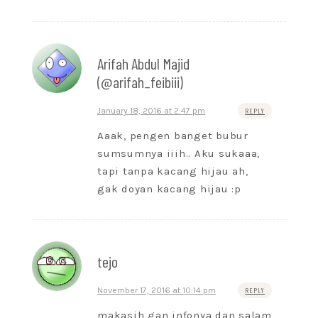
Arifah Abdul Majid
(@arifah_feibiii)
January 18, 2016 at 2:47 pm
REPLY
Aaak, pengen banget bubur
sumsumnya iiih.. Aku sukaaa,
tapi tanpa kacang hijau ah,
gak doyan kacang hijau :p
tejo
November 17, 2016 at 10:14 pm
REPLY
makasih gan infonya dan salam