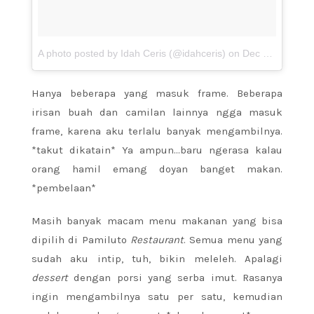
A photo posted by Idah Ceris (@idahceris) on
Dec 3, 2015 at 9:12pm PST
Hanya beberapa yang masuk frame. Beberapa
irisan buah dan camilan lainnya ngga masuk
frame, karena aku terlalu banyak mengambilnya.
*takut dikatain* Ya ampun…baru ngerasa kalau
orang hamil emang doyan banget makan.
*pembelaan*
Masih banyak macam menu makanan yang bisa
dipilih di Pamiluto
Restaurant
. Semua menu yang
sudah aku intip, tuh, bikin meleleh. Apalagi
dessert
dengan porsi yang serba imut. Rasanya
ingin mengambilnya satu per satu, kemudian