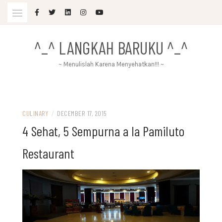
Skip
to
content
^_^ LANGKAH BARUKU ^_^
~ Menulislah Karena Menyehatkan!!! ~
CULINARY
/
DECEMBER 17, 2015
4 Sehat, 5 Sempurna a la Pamiluto
Restaurant