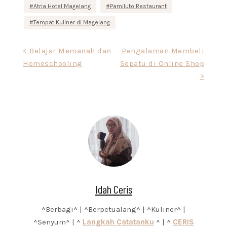
Atria Hotel Magelang
Pamiluto Restaurant
Tempat Kuliner di Magelang
Post
< Belajar Memanah dan
Pengalaman Membeli
Homeschooling
Sepatu di Online Shop
navigation
>
Idah Ceris
^Berbagi^ | ^Berpetualang^ | ^Kuliner^ |
^Senyum^ | ^
Langkah Catatanku
^ | ^
CERIS