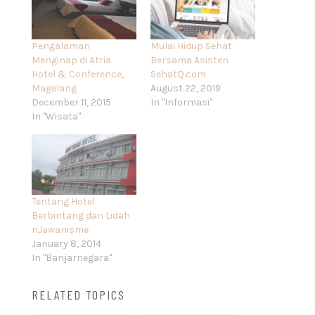
Pengalaman
Mulai Hidup Sehat
Menginap di Atria
Bersama Asisten
Hotel & Conference,
SehatQ.com
Magelang
August 22, 2019
December 11, 2015
In "Informasi"
In "Wisata"
Tentang Hotel
Berbintang dan Lidah
nJawanisme
January 8, 2014
In "Banjarnegara"
RELATED TOPICS