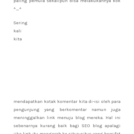
paling pemula sekalipun bisa melakukannya kok
^_^
Sering
kali
kita
mendapatkan kotak komentar kita di-isi oleh para
pengunjung yang berkomentar namun juga
meninggalkan link menuju blog mereka. Hal ini
sebenarnya kurang baik bagi SEO blog apalagi
jika link itu mengarah ke situs-situs yang bersifat