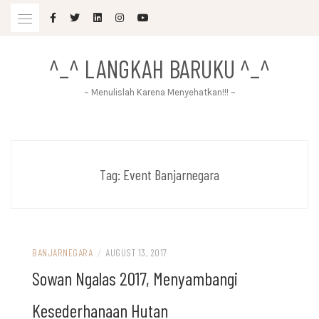
Skip
to
content
^_^ LANGKAH BARUKU ^_^
~ Menulislah Karena Menyehatkan!!! ~
Tag:
Event Banjarnegara
BANJARNEGARA
/
AUGUST 13, 2017
Sowan Ngalas 2017, Menyambangi
Kesederhanaan Hutan