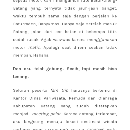
sepeda motor. Kami mengambil rute
Batur-Dieng-
Batang yang ternyata tidak jauh-jauh banget.
Waktu tempuh sama saja dengan perjalan ke
Baturraden, Banyumas. Hanya saja setelah masuk
Batang, jalan dari cor beton di beberapa titik
sudah rusak. Agak was-was karena menggunakan
motor
matic.
Apalagi saat direm seakan tidak
mempan. Hahaha.
Dan aku telat gabung! Sedih, tapi masih bisa
tenang.
Seluruh peserta
fam trip
harusnya bertemu di
Kantor Dinas Pariwisata, Pemuda dan Olahraga
Kabupaten Batang yang sudah ditetapkan
menjadi
meeting point
.
Karena datang terlambat,
aku langsung menuju lokasi destinasi wisata
pertama yang dikunjungi sesuai
rundown
yaitu