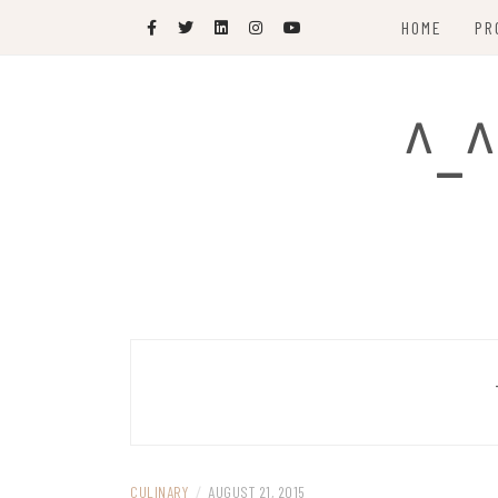
Skip
HOME
PR
to
content
^_^
CULINARY
/
AUGUST 21, 2015