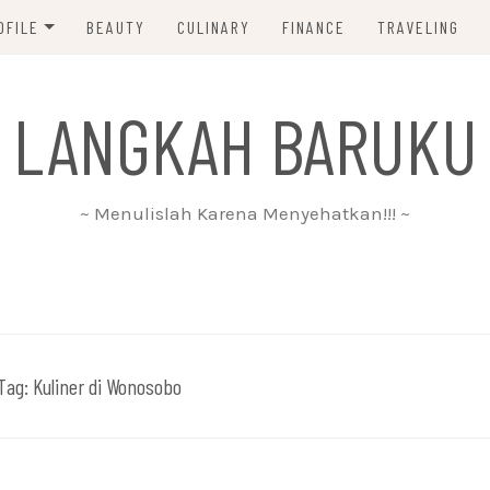
OFILE
BEAUTY
CULINARY
FINANCE
TRAVELING
ABOUT ME
 LANGKAH BARUKU
DISCLAIMER
PRIVACY POLICY
~ Menulislah Karena Menyehatkan!!! ~
PARTNERSHIP
CONTACT ME
Tag:
Kuliner di Wonosobo