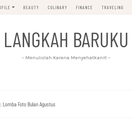
OFILE
BEAUTY
CULINARY
FINANCE
TRAVELING
ABOUT ME
 LANGKAH BARUKU
DISCLAIMER
PRIVACY POLICY
~ Menulislah Karena Menyehatkan!!! ~
PARTNERSHIP
CONTACT ME
g:
Lomba Foto Bulan Agustus