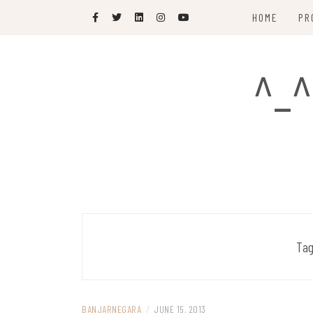
Skip
HOME
PR
to
content
^_^
Ta
BANJARNEGARA
/
JUNE 15, 2013