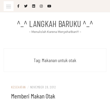
Skip
to
content
^_^ LANGKAH BARUKU ^_^
~ Menulislah Karena Menyehatkan!!! ~
Tag:
Makanan untuk otak
KESEHATAN
/
NOVEMBER 28, 2012
Memberi Makan Otak