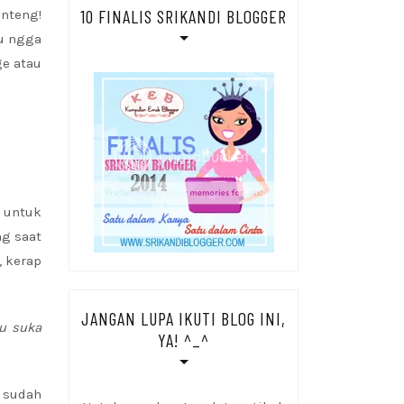
10 FINALIS SRIKANDI BLOGGER
nteng!
u ngga
ge atau
untuk
ng saat
, kerap
JANGAN LUPA IKUTI BLOG INI,
mu suka
YA! ^_^
a sudah