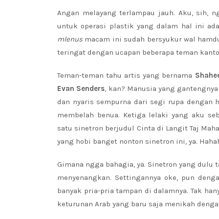
Angan melayang terlampau jauh. Aku, sih, n
untuk operasi plastik yang dalam hal ini ad
mlenus
macam ini sudah bersyukur wal hamdu
teringat dengan ucapan beberapa teman kanto
Teman-teman tahu artis yang bernama
Shahee
Evan Senders
, kan? Manusia yang gantengny
dan nyaris sempurna dari segi rupa dengan
membelah benua. Ketiga lelaki yang aku se
satu sinetron berjudul Cinta di Langit Taj Mah
yang hobi banget nonton sinetron ini, ya. Haha
Gimana ngga bahagia, ya. Sinetron yang dulu
menyenangkan. Settingannya oke, pun deng
banyak pria-pria tampan di dalamnya. Tak hany
keturunan Arab yang baru saja menikah denga