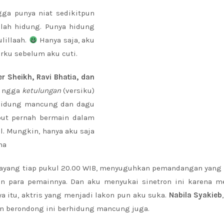
gga punya niat sedikitpun
alah hidung. Punya hidung
lillaah.
Hanya saja, aku
rku sebelum aku cuti.
r Sheikh, Ravi Bhatia, dan
a ngga
ketulungan
(versiku)
 hidung mancung dan dagu
but pernah bermain dalam
al. Mungkin, hanya aku saja
ha
 tayang tiap pukul 20.00 WIB, menyuguhkan pemandangan yang
an para pemainnya. Dan aku menyukai sinetron ini karena 
a itu, aktris yang menjadi lakon pun aku suka.
Nabila Syakieb
n berondong ini berhidung mancung juga.