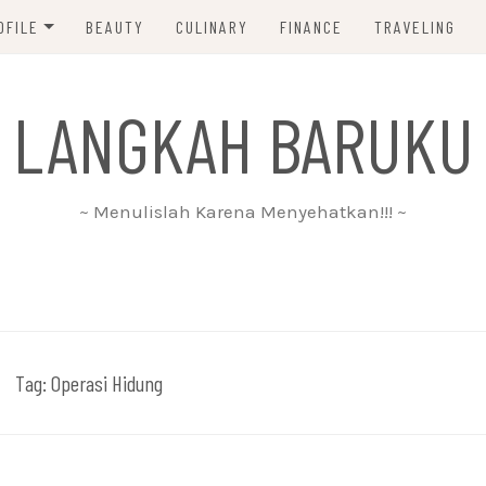
OFILE
BEAUTY
CULINARY
FINANCE
TRAVELING
ABOUT ME
 LANGKAH BARUKU
DISCLAIMER
PRIVACY POLICY
~ Menulislah Karena Menyehatkan!!! ~
PARTNERSHIP
CONTACT ME
Tag:
Operasi Hidung