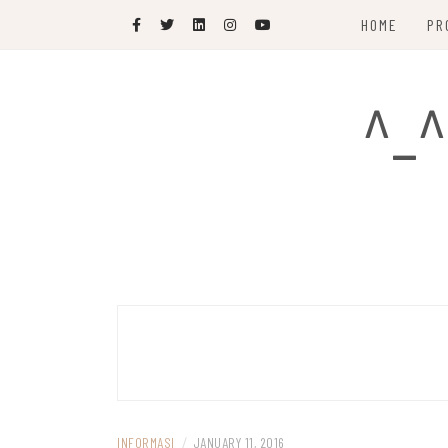
Skip
HOME
PR
to
content
^_^
INFORMASI
/
JANUARY 11, 2016