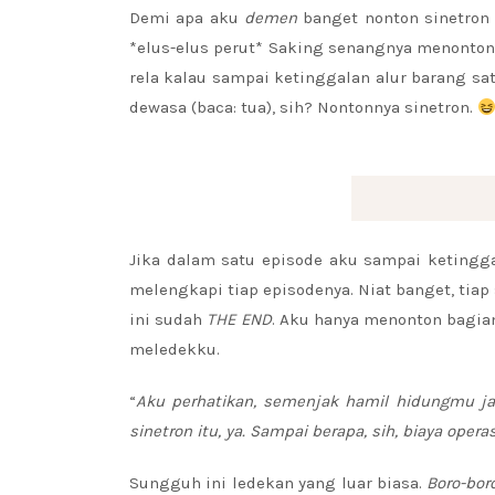
Demi apa aku
demen
banget nonton sinetron
*elus-elus perut* Saking senangnya menonto
rela kalau sampai ketinggalan alur barang sat
dewasa (baca: tua), sih? Nontonnya sinetron.
Jika dalam satu episode aku sampai ketinggal
melengkapi tiap episodenya. Niat banget, tiap 
ini sudah
THE END
. Aku hanya menonton bagian
meledekku.
“
Aku perhatikan, semenjak hamil hidungmu ja
sinetron itu, ya. Sampai berapa, sih, biaya ope
Sungguh ini ledekan yang luar biasa.
Boro-bor