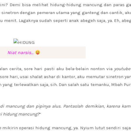
 ini? Demi bisa melihat hidung-hidung mancung dan paras ga
n sinetron dengan pemeran utama yang ganteng dan cantik, ak
u menit. Lagaknya sudah seperti anak abegeh saja, ya. Eh, abe
Niat narsis…
an cerita, sore hari pasti aku bela-belain nonton via
youtube
sore hari, usai shalat ashar di kantor, aku memutar sinetron ya
 yang terlewatkan saja, sih. Dan salah satu temanku, Mbah Pur
di mancung dan pipinya alus. Pantaslah demikian, karena ka
rasi hidung mancung?
“
o
mikirin operasi hidung mancung, ya. Nyium lutut sendiri saj