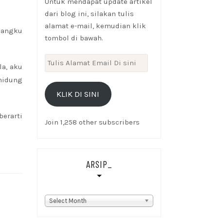
Untuk mendapat update artikel
dari blog ini, silakan tulis
alamat e-mail, kemudian klik
dangku
tombol di bawah.
Tulis
la, aku
Alamat
 hidung
Email
KLIK DI SINI
Di
sini
erarti
Join 1,258 other subscribers
ARSIP_
Arsip_
Select Month