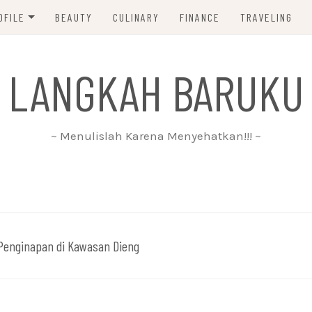
OFILE
BEAUTY
CULINARY
FINANCE
TRAVELING
ABOUT ME
 LANGKAH BARUKU
DISCLAIMER
PRIVACY POLICY
~ Menulislah Karena Menyehatkan!!! ~
PARTNERSHIP
CONTACT ME
Penginapan di Kawasan Dieng