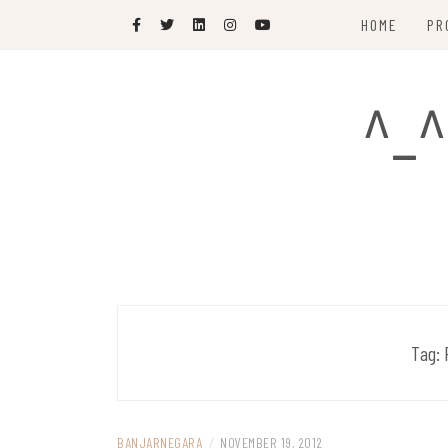
Skip
HOME
PR
to
content
^_^
Tag:
BANJARNEGARA
/
NOVEMBER 19, 2012