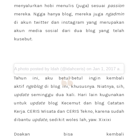
menyalurkan hobi menulis (juga) sesuai
passion
mereka. Ngga hanya blog, mereka juga
ngadmin
di akun twitter dan instagram yang merupakan
akun media sosial dari dua blog yang telah
kusebut.
A photo posted by Idah (@idahceris) on
Jan 1, 2017 at 4:21am PST
Tahun ini, aku betul-betul ingin kembali
aktif
ngeblog
di blog ini, khususnya. Niatnya, sih,
update
seminggu dua kali. Hari lain kugunakan
untuk
update
blog Kecemut dan blog Catatan
Kerja. CERIS Wisata dan CERIS Tekno, karena sudah
dibantu
update,
sedikit woles lah, yaw. Xixixi
Doakan bisa kembali