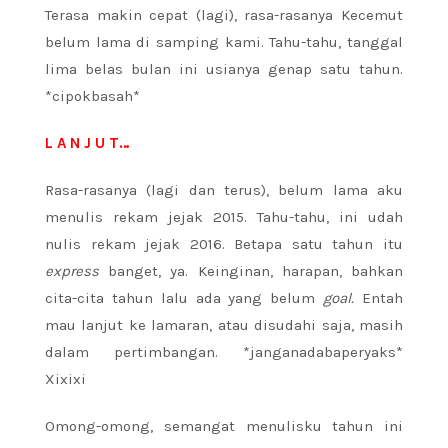
Terasa makin cepat (lagi), rasa-rasanya Kecemut
belum lama di samping kami. Tahu-tahu, tanggal
lima belas bulan ini usianya genap satu tahun.
*cipokbasah*
L A N J U T…
Rasa-rasanya (lagi dan terus), belum lama aku
menulis rekam jejak 2015. Tahu-tahu, ini udah
nulis rekam jejak 2016. Betapa satu tahun itu
express
banget, ya. Keinginan, harapan, bahkan
cita-cita tahun lalu ada yang belum
goal.
Entah
mau lanjut ke lamaran, atau disudahi saja, masih
dalam pertimbangan. *janganadabaperyaks*
Xixixi
Omong-omong, semangat menulisku tahun ini