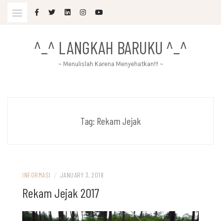
Skip
to
content
^_^ LANGKAH BARUKU ^_^
~ Menulislah Karena Menyehatkan!!! ~
Tag:
Rekam Jejak
INFORMASI
/
JANUARY 3, 2018
Rekam Jejak 2017