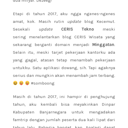
dua milyar. Dezeeg!
Etapi di tahun 2017, aku ngga ngenes-ngenes
amat, kok. Masih rutin
update
blog Kecemut.
Sesekali
update
CERIS Tekno
meski
sering menelantarkan blog CERIS Wisata yang
sekarang berganti domain menjadi
Minggatan
.
Selain itu, meski tarjet pekerjaan kantorku ada
yang gagal, atasan tetap menambah pekerjaan
untukku. Satu aplikasi dowang, sih. Tapi agaknya
serius dan mungkin akan menambah jam terbang.
#somboong
Masih di tahun 2017, ini hampir di penghujung
tahun, aku kembali bisa meyakinkan Dinpar
Kabupaten Banjarnegara untuk mengadakan
famtrip dengan jumlah peserta dua kali lipat dari
tahun lalu. Bahagia banget, kan. Apalagi dapat