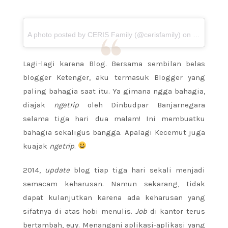
A photo posted by CERIS Family (@cerisfamily) on
Dec 26, 2
Lagi-lagi karena Blog. Bersama sembilan belas
blogger Ketenger, aku termasuk Blogger yang
paling bahagia saat itu. Ya gimana ngga bahagia,
diajak
ngetrip
oleh Dinbudpar Banjarnegara
selama tiga hari dua malam! Ini membuatku
bahagia sekaligus bangga. Apalagi Kecemut juga
kuajak
ngetrip
.
2014,
update
blog tiap tiga hari sekali menjadi
semacam keharusan. Namun sekarang, tidak
dapat kulanjutkan karena ada keharusan yang
sifatnya di atas hobi menulis.
Job
di kantor
terus
bertambah, euy. Menangani aplikasi-aplikasi yang