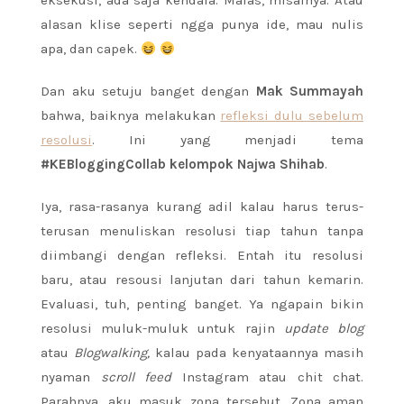
eksekusi, ada saja kendala. Malas, misalnya. Atau
alasan klise seperti ngga punya ide, mau nulis
apa, dan capek.
Dan aku setuju banget dengan
Mak Summayah
bahwa, baiknya melakukan
refleksi dulu sebelum
resolusi
. Ini yang menjadi tema
#KEBloggingCollab
kelompok Najwa Shihab
.
Iya, rasa-rasanya kurang adil kalau harus terus-
terusan menuliskan resolusi tiap tahun tanpa
diimbangi dengan refleksi. Entah itu resolusi
baru, atau resousi lanjutan dari tahun kemarin.
Evaluasi, tuh, penting banget. Ya ngapain bikin
resolusi muluk-muluk untuk rajin
update blog
atau
Blogwalking,
kalau pada kenyataannya masih
nyaman
scroll feed
Instagram atau chit chat.
Parahnya, aku masuk zona tersebut. Zona aman