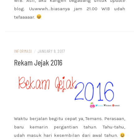
WIB. Asli, aku kangen begadang untuk
update
blog. Uuwwwh…biasanya jam 21.00 WIB udah
tefaaaaar.
INFORMASI
/
JANUARY 9, 2017
Rekam Jejak 2016
Waktu berjalan begitu cepat ya, Temans. Perasaan,
baru kemarin pergantian tahun. Tahu-tahu,
udah masuk hari kesembilan dari awal tahun.