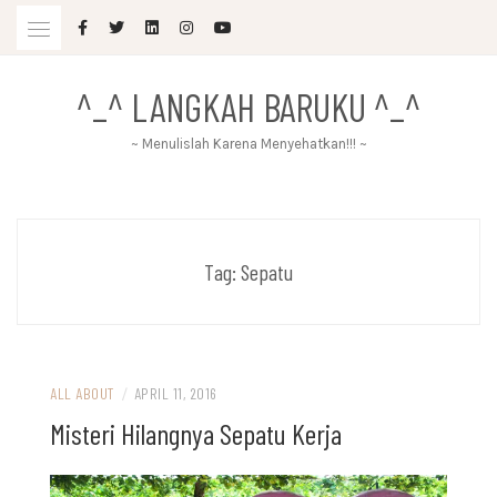
Skip
to
content
^_^ LANGKAH BARUKU ^_^
~ Menulislah Karena Menyehatkan!!! ~
Tag:
Sepatu
ALL ABOUT
/
APRIL 11, 2016
Misteri Hilangnya Sepatu Kerja