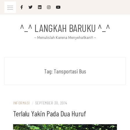
Skip
to
content
^_^ LANGKAH BARUKU ^_^
~ Menulislah Karena Menyehatkan!!! ~
Tag:
Tansportasi Bus
INFORMASI
/
SEPTEMBER 30, 2014
Terlalu Yakin Pada Dua Huruf