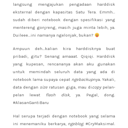
langsung mengajukan pengadaan harddisk
eksternal dengan kapasitas Satu Tera. Emmh…
sudah diberi notebook dengan spesifikasi yang
mentereng gonjreng, masih juga minta lebih, ya.
Duileee…ini namanya ngelonjak, bukan?
Ampuun deh…kalian kira harddisknya buat
pribadi, gitu? Senang amaaat. Qiqiqi. Harddisk
yang kupesan, rencananya akan aku gunakan
untuk memindah
seluruh data yang ada di
notebook lama supaya cepat
ngebackup
nya
.
Yakali,
data dengan
size
ratusan giga, mau di
copy
pelan-
pelan lewat
flash disk
, ya. Pegal, dong.
#AlasanGantiBaru
Hal serupa terjadi dengan notebook yang selama
ini menemaniku berkarya,
ngeblog.
#CryMaksimal.