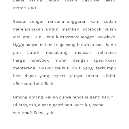
Bakal sering
nabok
suami pastinya laaah.
#IsteriKDRT
Sesuai dengan rencana anggaran, kami sudah
merencanakan untuk membeli notebook bulan
Mei atau Juni. #IniIkutInstansiBanget. Wkwkwk.
Ngga hanya instansi saja yang butuh proses, kami
pun butuh menabung, mencari referensi
harga notebook murah dengan spesifikasi
mentereng. Syukur-syukur, duit yang terkumpu
bisa dapat yang seperti punya kantor. Hihihi.
#BerharapLebihBaik.
Omong-omong, kalian punya rencana ganti baru?
Di atas, tuh, alasan ganti baru versiku, mana
versimu?
Share
, yuk!