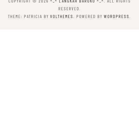
COPYRIGHT © 2026
^_^ LANGKAH BARUKU ^_^
. ALL RIGHTS
RESERVED.
THEME: PATRICIA BY
VOLTHEMES
. POWERED BY
WORDPRESS
.