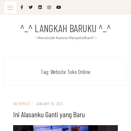
Skip
to
content
^_^ LANGKAH BARUKU ^_^
~ Menulislah Karena Menyehatkan!!! ~
Tag:
Website Toko Online
INFORMASI
/
JANUARY 26, 2017
Ini Alasanku Ganti yang Baru