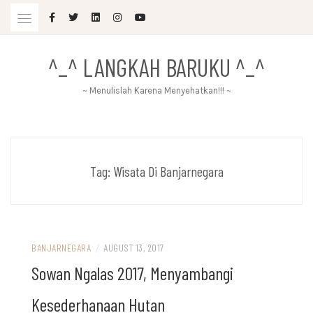
Skip
to
content
^_^ LANGKAH BARUKU ^_^
~ Menulislah Karena Menyehatkan!!! ~
Tag:
Wisata Di Banjarnegara
BANJARNEGARA
/
AUGUST 13, 2017
Sowan Ngalas 2017, Menyambangi
Kesederhanaan Hutan