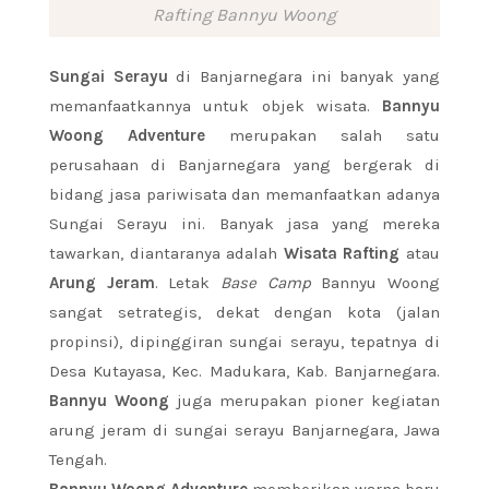
Rafting Bannyu Woong
Sungai Serayu
di Banjarnegara ini banyak yang
memanfaatkannya untuk objek wisata.
Bannyu
Woong Adventure
merupakan salah satu
perusahaan di Banjarnegara yang bergerak di
bidang jasa pariwisata dan memanfaatkan adanya
Sungai Serayu ini. Banyak jasa yang mereka
tawarkan, diantaranya adalah
Wisata Rafting
atau
Arung Jeram
. Letak
Base Camp
Bannyu Woong
sangat setrategis, dekat dengan kota (jalan
propinsi), dipinggiran sungai serayu, tepatnya di
Desa Kutayasa, Kec. Madukara, Kab. Banjarnegara.
Bannyu Woong
juga merupakan pioner kegiatan
arung jeram di sungai serayu Banjarnegara, Jawa
Tengah.
Bannyu Woong Adventure
memberikan warna baru