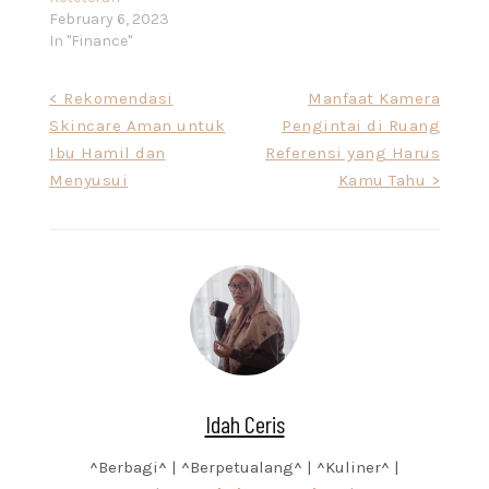
February 6, 2023
In "Finance"
Post
< Rekomendasi
Manfaat Kamera
Skincare Aman untuk
Pengintai di Ruang
navigation
Ibu Hamil dan
Referensi yang Harus
Menyusui
Kamu Tahu >
Idah Ceris
^Berbagi^ | ^Berpetualang^ | ^Kuliner^ |