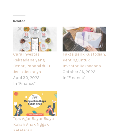
Related
Cara Investasi
Fakta Bank Kustodian,
Reksadana yang
Penting untuk
Benar, Pahami dulu
Investor Reksadana
Jenis-Jenisnya
October 26, 2023
April 30, 2022
In "Finance"
In "Finance"
Tips Agar Bayar Biaya
Kuliah Anak Nggak
Keteteran