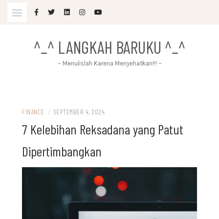
Skip
to
content
^_^ LANGKAH BARUKU ^_^
~ Menulislah Karena Menyehatkan!!! ~
FINANCE
/
SEPTEMBER 4, 2024
7 Kelebihan Reksadana yang Patut
Dipertimbangkan