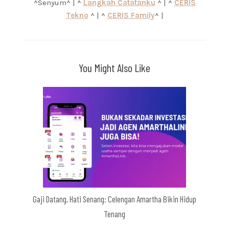
^Senyum^ | ^
Langkah Catatanku
^ | ^
CERIS
Tekno
^ | ^
CERIS Family
^ |
You Might Also Like
Gaji Datang, Hati Senang: Celengan Amartha Bikin Hidup
Tenang