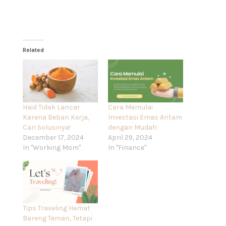
Related
Haid Tidak Lancar
Cara Memulai
Karena Beban Kerja,
Investasi Emas Antam
Cari Solusinya!
dengan Mudah
December 17, 2024
April 29, 2024
In "Working Mom"
In "Finance"
Tips Traveling Hemat
Bareng Teman, Tetapi