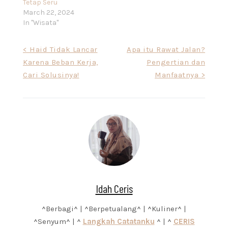
Tetap Seru
March 22, 2024
In "Wisata"
Post
< Haid Tidak Lancar
Apa itu Rawat Jalan?
Karena Beban Kerja,
Pengertian dan
navigation
Cari Solusinya!
Manfaatnya >
Idah Ceris
^Berbagi^ | ^Berpetualang^ | ^Kuliner^ |
^Senyum^ | ^
Langkah Catatanku
^ | ^
CERIS