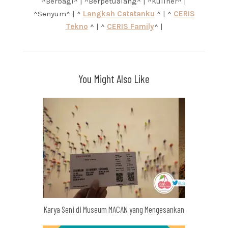
^Berbagi^ | ^Berpetualang^ | ^Kuliner^ |
^Senyum^ | ^
Langkah Catatanku
^ | ^
CERIS
Tekno
^ | ^
CERIS Family
^ |
You Might Also Like
Karya Seni di Museum MACAN yang Mengesankan