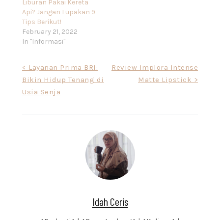
Liburan Pakai Kereta
Api? Jangan Lupakan 9
Tips Berikut!
February 21, 2022
In "Informasi"
Post
< Layanan Prima BRI:
Review Implora Intense
Bikin Hidup Tenang di
Matte Lipstick >
navigation
Usia Senja
Idah Ceris