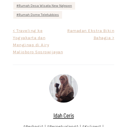
Rumah Desa Wisata New Nglepen
Rumah Dome Teletubbies
Post
< Traveling ke
Ramadan Ekstra Bikin
Yogyakarta dan
Bahagia >
navigation
Menginap di Airy
Malioboro Sosrowijayan
Idah Ceris
^Berbagi^ | ^Berpetualang^ | ^Kuliner^ |