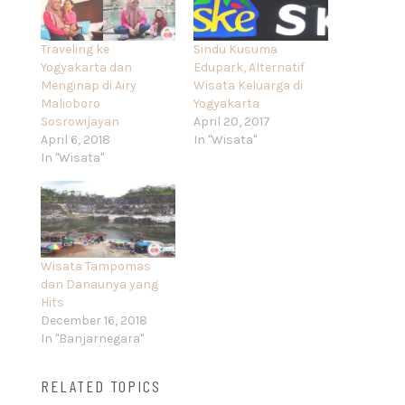
Traveling ke
Sindu Kusuma
Yogyakarta dan
Edupark, Alternatif
Menginap di Airy
Wisata Keluarga di
Malioboro
Yogyakarta
Sosrowijayan
April 20, 2017
April 6, 2018
In "Wisata"
In "Wisata"
Wisata Tampomas
dan Danaunya yang
Hits
December 16, 2018
In "Banjarnegara"
RELATED TOPICS