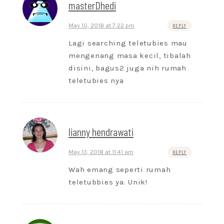
masterDhedi
May 10, 2018 at 7:22 pm
REPLY
Lagi searching teletubies mau
mengenang masa kecil, tibalah
disini, bagus2 juga nih rumah
teletubies nya
lianny hendrawati
May 13, 2018 at 11:41 am
REPLY
Wah emang seperti rumah
teletubbies ya. Unik!