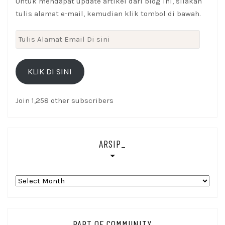
Untuk mendapat update artikel dari blog ini, silakan
tulis alamat e-mail, kemudian klik tombol di bawah.
Tulis
Alamat
Email
KLIK DI SINI
Di
sini
Join 1,258 other subscribers
ARSIP_
Arsip_
PART OF COMMUNITY