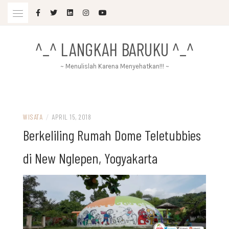
Skip
to
content
^_^ LANGKAH BARUKU ^_^
~ Menulislah Karena Menyehatkan!!! ~
WISATA
/
APRIL 15, 2018
Berkeliling Rumah Dome Teletubbies
di New Nglepen, Yogyakarta