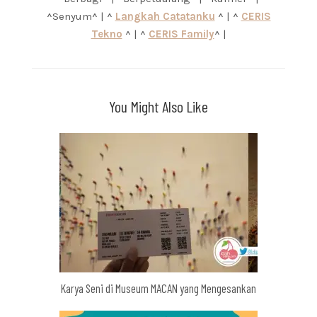
^Senyum^ | ^
Langkah Catatanku
^ | ^
CERIS
Tekno
^ | ^
CERIS Family
^ |
You Might Also Like
Karya Seni di Museum MACAN yang Mengesankan