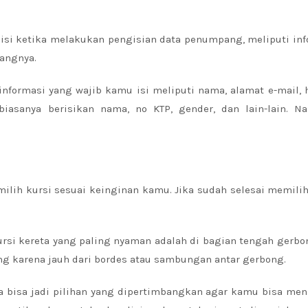
 isi ketika melakukan pengisian data penumpang, meliputi in
angnya.
nformasi yang wajib kamu isi meliputi nama, alamat e-mail,
asanya berisikan nama, no KTP, gender, dan lain-lain. Nan
ilih kursi sesuai keinginan kamu. Jika sudah selesai memili
i kereta yang paling nyaman adalah di bagian tengah gerbon
nang karena jauh dari bordes atau sambungan antar gerbong.
a bisa jadi pilihan yang dipertimbangkan agar kamu bisa me