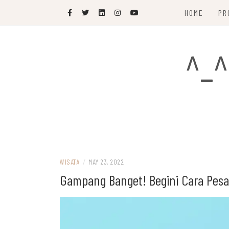
Skip
HOME
PR
to
content
^_^
WISATA
/
MAY 23, 2022
Gampang Banget! Begini Cara Pesan