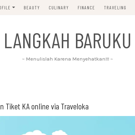
OFILE
BEAUTY
CULINARY
FINANCE
TRAVELING
ABOUT ME
 LANGKAH BARUKU
DISCLAIMER
PRIVACY POLICY
~ Menulislah Karena Menyehatkan!!! ~
PARTNERSHIP
CONTACT ME
 Tiket KA online via Traveloka