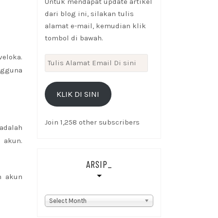
Untuk mendapat update artikel
dari blog ini, silakan tulis
alamat e-mail, kemudian klik
tombol di bawah.
veloka.
Tulis
ngguna
Alamat
Email
KLIK DI SINI
Di
sini
Join 1,258 other subscribers
 adalah
i akun.
ARSIP_
m akun
Arsip_
Select Month