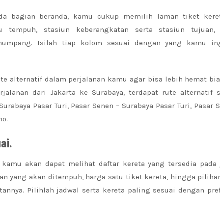
da bagian beranda, kamu cukup memilih laman tiket keret
u tempuh, stasiun keberangkatan serta stasiun tujuan,
enumpang. Isilah tiap kolom sesuai dengan yang kamu in
rute alternatif dalam perjalanan kamu agar bisa lebih hemat bi
alanan dari Jakarta ke Surabaya, terdapat rute alternatif 
urabaya Pasar Turi, Pasar Senen – Surabaya Pasar Turi, Pasar 
mo.
ai.
kamu akan dapat melihat daftar kereta yang tersedia pada 
an yang akan ditempuh, harga satu tiket kereta, hingga piliha
nnya. Pilihlah jadwal serta kereta paling sesuai dengan pre