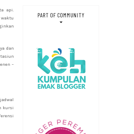
a api.
PART OF COMMUNITY
 waktu
ginkan
aya dan
stasiun
Senen –
jadwal
n kursi
ferensi