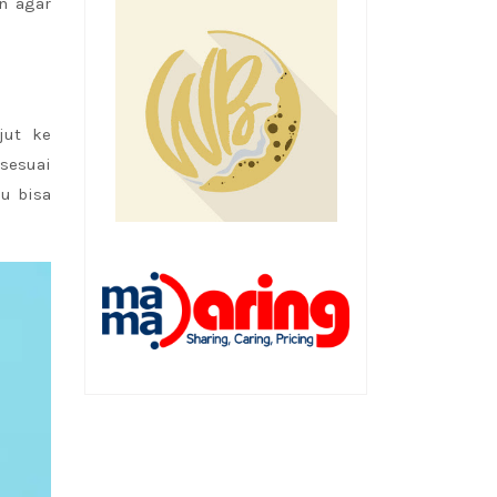
n agar
jut ke
sesuai
u bisa