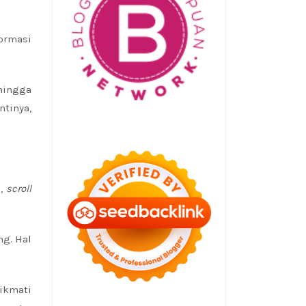
formasi
 hingga
tinya,
h,
scroll
g. Hal
nikmati