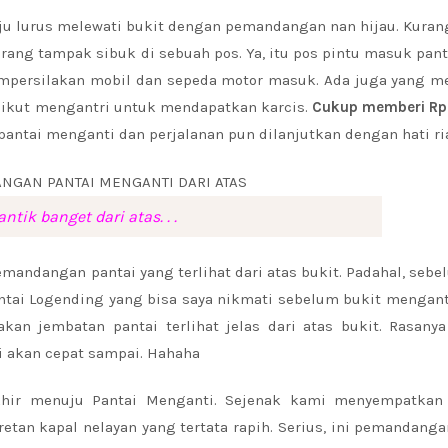
ju lurus melewati bukit dengan pemandangan nan hijau. Kuran
rang tampak sibuk di sebuah pos. Ya, itu pos pintu masuk pant
persilakan mobil dan sepeda motor masuk. Ada juga yang m
 ikut mengantri untuk mendapatkan karcis.
Cukup memberi Rp
pantai menganti dan perjalanan pun dilanjutkan dengan hati ri
antik banget dari atas. . .
mandangan pantai yang terlihat dari atas bukit. Padahal, seb
tai Logending yang bisa saya nikmati sebelum bukit mengant
kan jembatan pantai terlihat jelas dari atas bukit. Rasanya
sti akan cepat sampai. Hahaha
rakhir menuju Pantai Menganti. Sejenak kami menyempatkan
tan kapal nelayan yang tertata rapih. Serius, ini pemandang