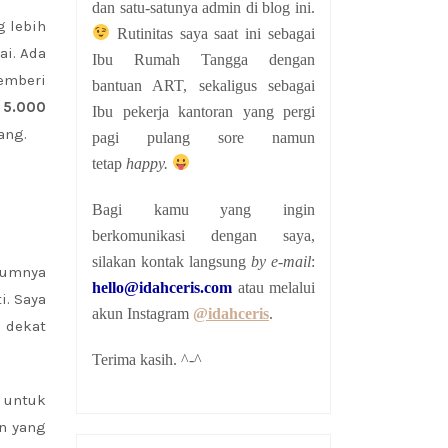
dan satu-satunya admin di blog ini.
g lebih
Rutinitas saya saat ini sebagai
ai. Ada
Ibu Rumah Tangga dengan
emberi
bantuan ART, sekaligus sebagai
 5.000
Ibu pekerja kantoran yang pergi
ang.
pagi pulang sore namun
tetap
happy.
Bagi kamu yang ingin
berkomunikasi dengan saya,
silakan kontak langsung
by e-mail
:
elumnya
hello@idahceris.com
atau melalui
i. Saya
akun Instagram
@idahceris
.
 dekat
Terima kasih. ^-^
 untuk
an yang