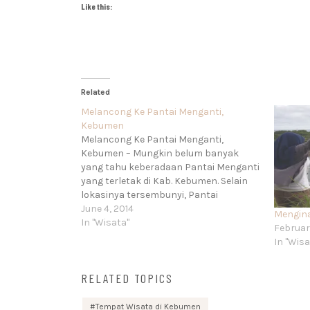
Like this:
Related
Melancong Ke Pantai Menganti,
Kebumen
Melancong Ke Pantai Menganti,
Kebumen – Mungkin belum banyak
yang tahu keberadaan Pantai Menganti
yang terletak di Kab. Kebumen. Selain
lokasinya tersembunyi, Pantai
Menganti jarang menjadi destinasi
June 4, 2014
Mengina
wisata. Para wisatawan lebih memilih
In "Wisata"
Februar
Pantai Logending, Pandati Petanahan
In "Wisa
atau Pantai Karang Bolong yang
lokasinya lebih mudah dijangkau.
RELATED TOPICS
“Sudah pukul 13.00 WIB, nih.…
Tempat Wisata di Kebumen