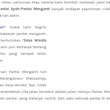
okasi persisnya. Atau, karena kami kembali melewati jalan b
antai Ayah-Pantai Menganti
banyak terdapat pepohonan rind
ikiran adem.
r!
“
. Suara Lativ begitu
kawasan pantai menganti.
bertuliskan “
Desa Wisata
kami pun bertanya tentang
Ibu yang tampak lelah,
a.
isan Pantai Menganti tuh
Karangduwur. Maksudnya,
n Desa Wisata. Tapi, tidak
enandakan jika jalan tersebut adalah jalan menuju Pantai Me
ti pantai -yang katanya- cantik. Dan, satu-satunya pantai di 