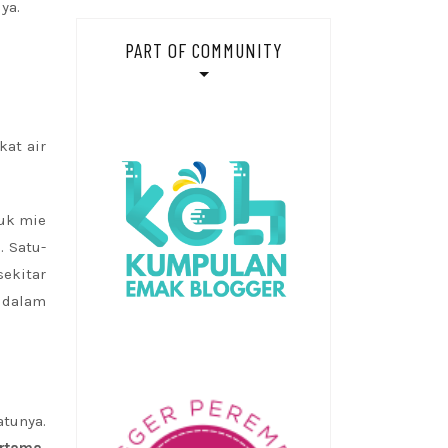
ya.
PART OF COMMUNITY
kat air
kuk mie
. Satu-
sekitar
 dalam
atunya.
rtama,