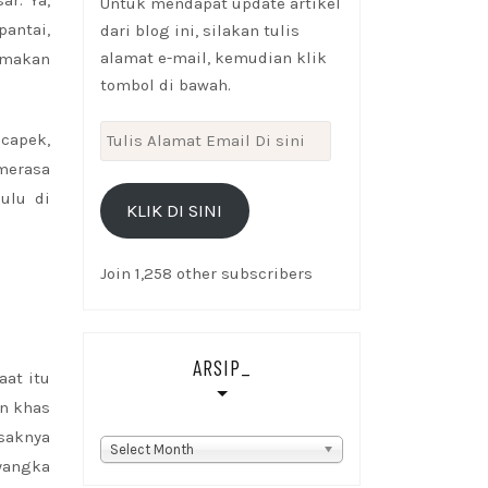
Untuk mendapat update artikel
antai,
dari blog ini, silakan tulis
alamat e-mail, kemudian klik
g makan
tombol di bawah.
Tulis
 capek,
Alamat
 merasa
Email
ulu di
KLIK DI SINI
Di
sini
Join 1,258 other subscribers
ARSIP_
aat itu
an khas
saknya
Arsip_
Select Month
yangka