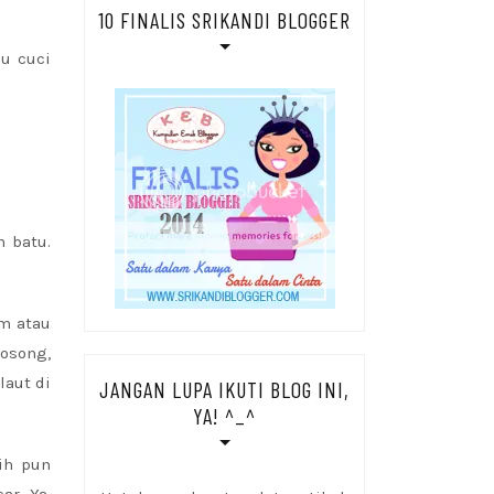
10 FINALIS SRIKANDI BLOGGER
au cuci
n batu.
um atau
kosong,
laut di
JANGAN LUPA IKUTI BLOG INI,
YA! ^_^
ih pun
r. Ya,