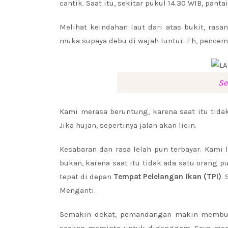
cantik. Saat itu, sekitar pukul 14.30 WIB, pant
Melihat keindahan laut dari atas bukit, ras
muka supaya debu di wajah luntur. Eh, pencem
Se
Kami merasa beruntung, karena saat itu tidak
Jika hujan, sepertinya jalan akan licin.
Kesabaran dan rasa lelah pun terbayar. Kami
bukan, karena saat itu tidak ada satu orang 
tepat di depan
Tempat Pelelangan Ikan (TPI)
.
Menganti.
Semakin dekat, pemandangan makin membuat
seakan meminta untuk digenggam. Saya meny