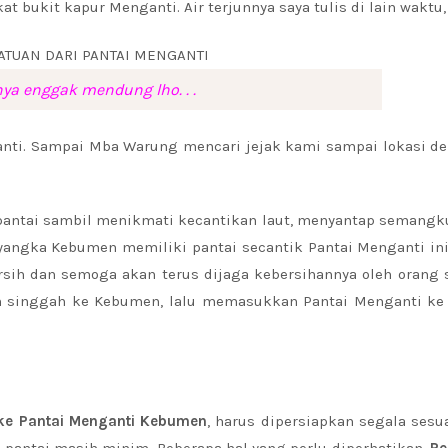
 bukit kapur Menganti. Air terjunnya saya tulis di lain waktu, 
nya enggak mendung lho. . .
anti. Sampai Mba Warung mencari jejak kami sampai lokasi de
i pantai sambil menikmati kecantikan laut, menyantap semang
yangka Kebumen memiliki pantai secantik Pantai Menganti ini
ersih dan semoga akan terus dijaga kebersihannya oleh orang 
ian singgah ke Kebumen, lalu memasukkan Pantai Menganti ke
ke Pantai Menganti Kebumen
, harus dipersiapkan segala sesu
r pantai masih minim. Beberapa hal yang perlu diperhatikan.
Pe