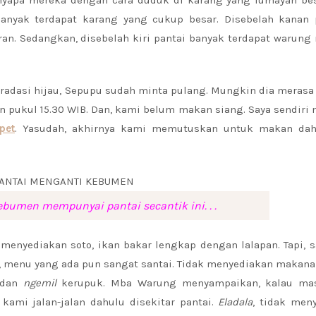
banyak terdapat karang yang cukup besar. Disebelah kanan p
an. Sedangkan, disebelah kiri pantai banyak terdapat warun
gradasi hijau, Sepupu sudah minta pulang. Mungkin dia merasa
 pukul 15.30 WIB. Dan, kami belum makan siang. Saya sendiri
pet
. Yasudah, akhirnya kami memutuskan untuk makan dah
bumen mempunyai pantai secantik ini. . .
nyediakan soto, ikan bakar lengkap dengan lalapan. Tapi, s
i, menu yang ada pun sangat santai. Tidak menyediakan makan
 dan
ngemil
kerupuk. Mba Warung menyampaikan, kalau ma
kami jalan-jalan dahulu disekitar pantai.
Eladala
, tidak men