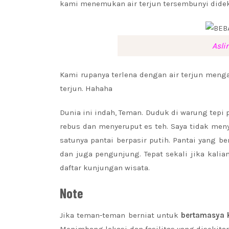
kami menemukan air terjun tersembunyi didekat
Asli
Kami rupanya terlena dengan air terjun meng
terjun. Hahaha
Dunia ini indah, Teman. Duduk di warung tep
rebus dan menyeruput es teh. Saya tidak men
satunya pantai berpasir putih. Pantai yang b
dan juga pengunjung. Tepat sekali jika kal
daftar kunjungan wisata.
Note
Jika teman-teman berniat untuk
bertamasya 
Menimbang lokasi dan fasilitas yang disekita