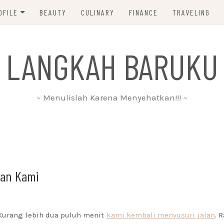
OFILE
BEAUTY
CULINARY
FINANCE
TRAVELING
ABOUT ME
 LANGKAH BARUKU
DISCLAIMER
PRIVACY POLICY
~ Menulislah Karena Menyehatkan!!! ~
PARTNERSHIP
CONTACT ME
uan Kami
Kurang lebih dua puluh menit
kami kembali menyusuri jalan
. 