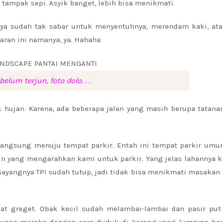
ai tampak sepi. Asyik banget, lebih bisa menikmati.
anya sudah tak sabar untuk menyentuhnya, merendam kaki, at
aran ini namanya, ya. Hahaha
belum terjun, foto dolo. . .
 hujan. Karena, ada beberapa jalan yang masih berupa tatana
 langsung menuju tempat parkir. Entah ini tempat parkir um
pun yang mengarahkan kami untuk parkir. Yang jelas lahannya 
 Sayangnya TPI sudah tutup, jadi tidak bisa menikmati masakan 
 greget. Obak kecil sudah melambai-lambai dan pasir put
apa mereka dengan cara duduk di karang yang lumayan besa