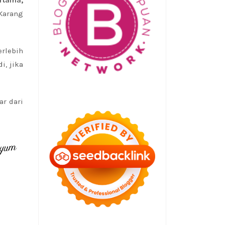
Karang
Terlebih
di, jika
ar dari