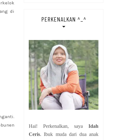
erkelok
ang di
PERKENALKAN ^_^
nganti.
Kebunen
Hai! Perkenalkan, saya
Idah
Ceris
. Ibuk muda dari dua anak