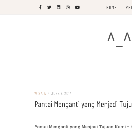
Skip
HOME
PR
to
content
^_^
WISATA
/
JUNE 9, 2014
Pantai Menganti yang Menjadi Tuj
Pantai Menganti yang Menjadi Tujuan Kami –