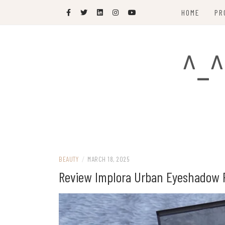
Skip
HOME
PR
to
content
^_^
BEAUTY
/
MARCH 18, 2025
Review Implora Urban Eyeshadow P