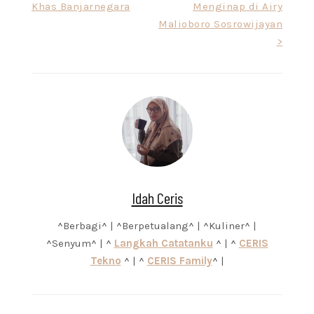
Khas Banjarnegara
Menginap di Airy
Malioboro Sosrowijayan
>
Idah Ceris
^Berbagi^ | ^Berpetualang^ | ^Kuliner^ |
^Senyum^ | ^
Langkah Catatanku
^ | ^
CERIS
Tekno
^ | ^
CERIS Family
^ |