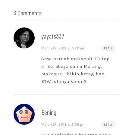
3 Comments
yayats337
March 27, 2018 at 5:22 pm
REPLY
Saya pernah makan di XO tapi
di Surabaya sama Malang.
Maknyus .. bikin ketagihan ..
BTW fotonya keren2
Bening
March 27, 2018 at 5:38 pm
REPLY
Sup seafoodnya beneran enak