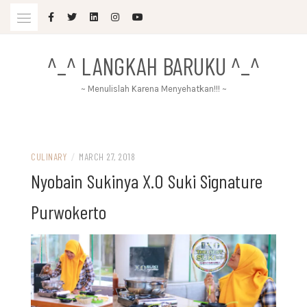
Skip
to
content
^_^ LANGKAH BARUKU ^_^
~ Menulislah Karena Menyehatkan!!! ~
CULINARY
/
MARCH 27, 2018
Nyobain Sukinya X.O Suki Signature
Purwokerto