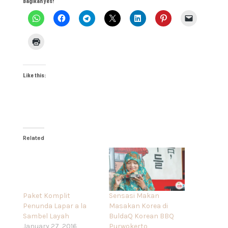
Bagikan yes!
Like this:
Related
Paket Komplit
Sensasi Makan
Penunda Lapar a la
Masakan Korea di
Sambel Layah
BuldaQ Korean BBQ
January 27, 2016
Purwokerto