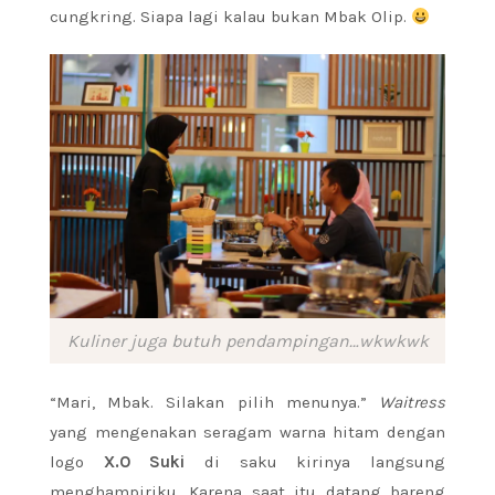
cungkring. Siapa lagi kalau bukan Mbak Olip.
Kuliner juga butuh pendampingan…wkwkwk
“Mari, Mbak. Silakan pilih menunya.”
Waitress
yang mengenakan seragam warna hitam dengan
logo
X.O Suki
di saku kirinya langsung
menghampiriku. Karena saat itu datang bareng