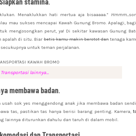
Siapkan stamina
.
klukan. Menaklukkan hati mertua aja bisaaaaa.”
Hmmm…
so
alau mau sukses mencapai Kawah Gunung Bromo. Apalagi, bag
tuk mengosongkan perut, ya! Di sekitar kawasan Gunung Bat
 apalah di situ. Biar
betis kamu makin berotot dan
tenaga kamu
secukupnya untuk teman perjalanan.
Transportasi lainnya…
nya membawa badan
.
a usah sok yes menggendong anak jika membawa badan sendir
a tas, pastikan tas hanya berisi barang penting. Kamera,
t
g lainnya diturunkan dahulu dan taruh di dalam mobil.
akomodasi dan Transportasi
.