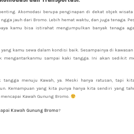
 penting. Akomodasi berupa penginapan di dekat objek wisata
ngga jauh dari Bromo. Lebih hemat waktu, dan juga tenaga. Pe
paya kamu bisa istirahat mengumpulkan banyak tenaga aga
si yang kamu sewa dalam kondisi baik. Sesampainya di kawasa
 mengantarkanmu sampai kaki tangga. Ini akan sedikit me
tangga menuju Kawah, ya. Meski hanya ratusan, tapi kit
run. Kemampuan yang kita punya hanya kita sendiri yang tahu
s mencapai Kawah Gunung Bromo.
capai Kawah Gunung Bromo
?