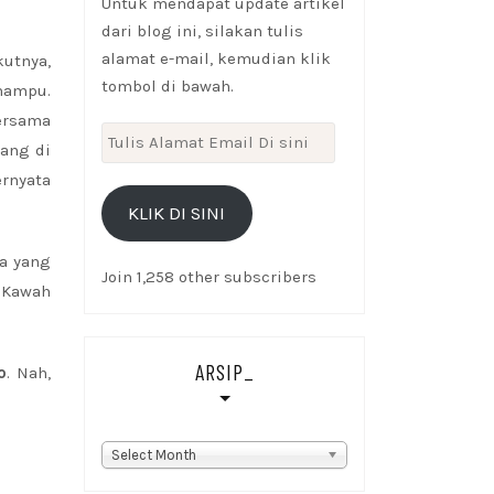
Untuk mendapat update artikel
dari blog ini, silakan tulis
alamat e-mail, kemudian klik
kutnya,
tombol di bawah.
mampu.
bersama
Tulis
ang di
Alamat
ernyata
Email
KLIK DI SINI
Di
sini
a yang
Join 1,258 other subscribers
 Kawah
ARSIP_
o
. Nah,
Arsip_
Select Month