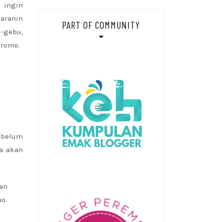
 ingin
aranin
PART OF COMMUNITY
-gebu,
Bromo.
 belum
ta akan
an
o.