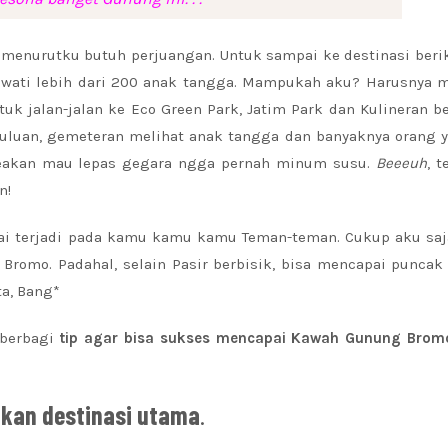
 menurutku butuh perjuangan. Untuk sampai ke destinasi beri
ewati lebih dari 200 anak tangga. Mampukah aku? Harusnya 
uk jalan-jalan ke Eco Green Park, Jatim Park dan Kulineran 
duluan, gemeteran melihat anak tangga dan banyaknya orang y
 seakan mau lepas gegara ngga pernah minum susu.
Beeeuh
, t
n!
ai terjadi pada kamu kamu kamu Teman-teman. Cukup aku saj
romo. Padahal, selain Pasir berbisik, bisa mencapai puncak
ta, Bang*
 berbagi
tip agar bisa sukses mencapai Kawah Gunung Brom
ikan destinasi utama
.