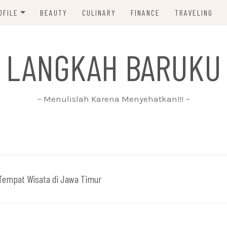
OFILE
BEAUTY
CULINARY
FINANCE
TRAVELING
ABOUT ME
 LANGKAH BARUKU
DISCLAIMER
PRIVACY POLICY
~ Menulislah Karena Menyehatkan!!! ~
PARTNERSHIP
CONTACT ME
Tempat Wisata di Jawa Timur