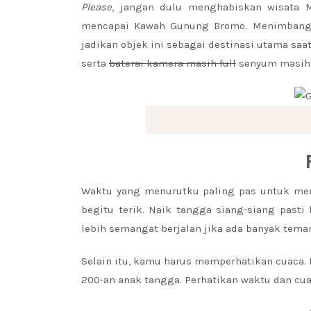
Please
, jangan dulu menghabiskan wisata M
mencapai Kawah Gunung Bromo. Menimbang j
jadikan objek ini sebagai destinasi utama s
serta
baterai kamera masih full
senyum masih 
Waktu yang menurutku paling pas untuk menc
begitu terik. Naik tangga siang-siang pasti
lebih semangat berjalan jika ada banyak tema
Selain itu, kamu harus memperhatikan cuaca.
200-an anak tangga. Perhatikan waktu dan c