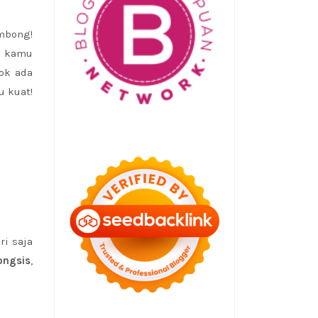
mbong!
i kamu
ok ada
 kuat!
i saja
ongsis
,