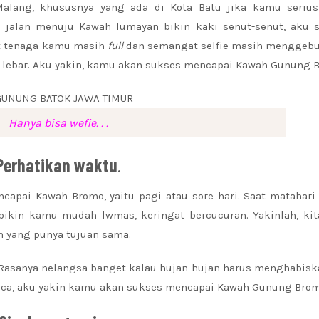
alang, khususnya yang ada di Kota Batu jika kamu serius
alan menuju Kawah lumayan bikin kaki senut-senut, aku s
aat tenaga kamu masih
full
dan semangat
selfie
masih menggebu
lebar. Aku yakin, kamu akan sukses mencapai Kawah Gunung 
Hanya bisa wefie. . .
Perhatikan waktu
.
apai Kawah Bromo, yaitu pagi atau sore hari. Saat matahari
 bikin kamu mudah lwmas, keringat bercucuran. Yakinlah, ki
n yang punya tujuan sama.
 Rasanya nelangsa banget kalau hujan-hujan harus menghabisk
uaca, aku yakin kamu akan sukses mencapai Kawah Gunung Brom