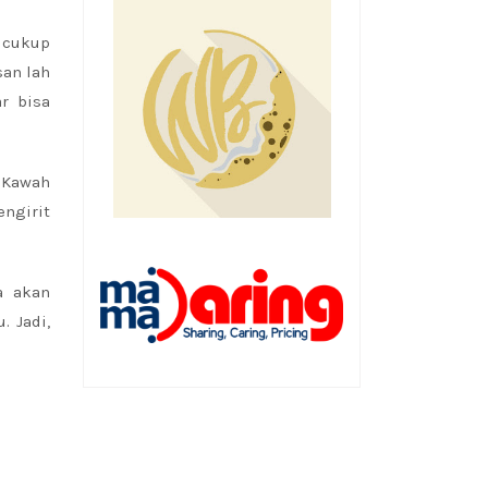
 cukup
san lah
r bisa
n Kawah
ngirit
a akan
. Jadi,