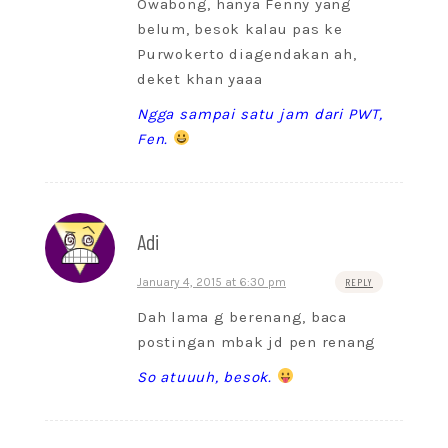
Owabong, hanya Fenny yang
belum, besok kalau pas ke
Purwokerto diagendakan ah,
deket khan yaaa
Ngga sampai satu jam dari PWT,
Fen.
Adi
January 4, 2015 at 6:30 pm
REPLY
Dah lama g berenang, baca
postingan mbak jd pen renang
So atuuuh, besok.