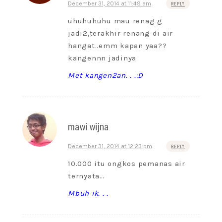
December 31, 2014 at 11:49 am
REPLY
uhuhuhuhu mau renag g
jadi2,terakhir renang di air
hangat..emm kapan yaa??
kangennn jadinya
Met kangen2an. . .:D
mawi wijna
December 31, 2014 at 12:23 pm
REPLY
10.000 itu ongkos pemanas air
ternyata…
Mbuh ik. . .