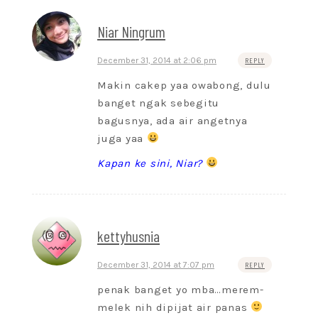
Niar Ningrum
December 31, 2014 at 2:06 pm
REPLY
Makin cakep yaa owabong, dulu
banget ngak sebegitu
bagusnya, ada air angetnya
juga yaa
Kapan ke sini, Niar?
kettyhusnia
December 31, 2014 at 7:07 pm
REPLY
penak banget yo mba…merem-
melek nih dipijat air panas