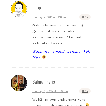
ndop
January 5, 2015 at 1:26 am
REPLY
Gak hobi main main renang
gini sih diriku. hahaha..
kecuali sendirian. Aku malu
kelihatan basah.
Wajahmu emang pemalu kok,
Mas.
Salman Faris
January 6, 2015 at 11:59 am
REPLY
Wah2 ini pemandiannya keren
banget, jadi pengen ke sana