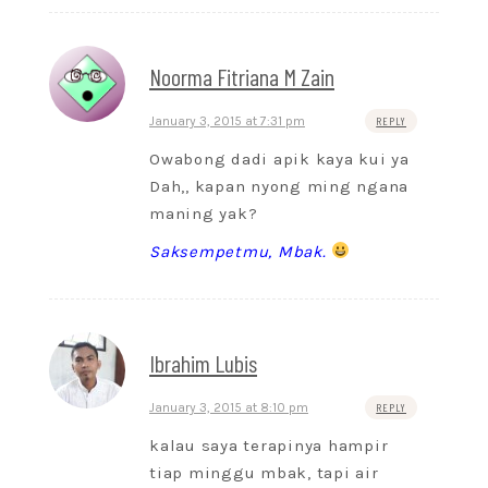
Noorma Fitriana M Zain
January 3, 2015 at 7:31 pm
REPLY
Owabong dadi apik kaya kui ya
Dah,, kapan nyong ming ngana
maning yak?
Saksempetmu, Mbak.
Ibrahim Lubis
January 3, 2015 at 8:10 pm
REPLY
kalau saya terapinya hampir
tiap minggu mbak, tapi air