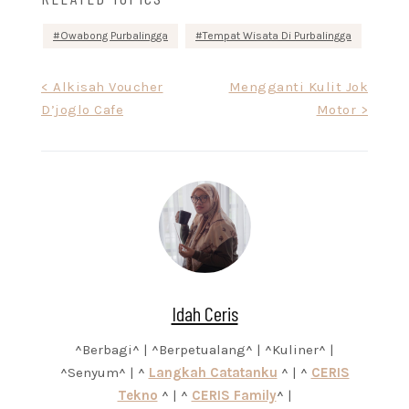
Owabong Purbalingga
Tempat Wisata Di Purbalingga
Post
< Alkisah Voucher
Mengganti Kulit Jok
D’joglo Cafe
Motor >
navigation
Idah Ceris
^Berbagi^ | ^Berpetualang^ | ^Kuliner^ |
^Senyum^ | ^
Langkah Catatanku
^ | ^
CERIS
Tekno
^ | ^
CERIS Family
^ |