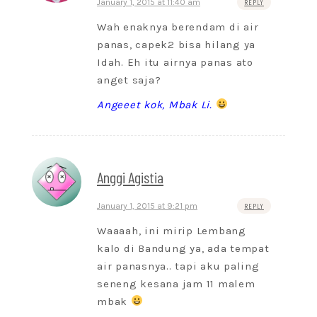
January 1, 2015 at 11:40 am
REPLY
Wah enaknya berendam di air
panas, capek2 bisa hilang ya
Idah. Eh itu airnya panas ato
anget saja?
Angeeet kok, Mbak Li.
Anggi Agistia
January 1, 2015 at 9:21 pm
REPLY
Waaaah, ini mirip Lembang
kalo di Bandung ya, ada tempat
air panasnya.. tapi aku paling
seneng kesana jam 11 malem
mbak