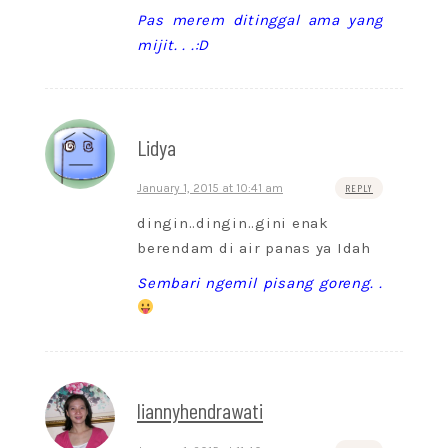
Pas merem ditinggal ama yang
mijit. . .:D
Lidya
January 1, 2015 at 10:41 am
REPLY
dingin..dingin..gini enak
berendam di air panas ya Idah
Sembari ngemil pisang goreng. .
liannyhendrawati