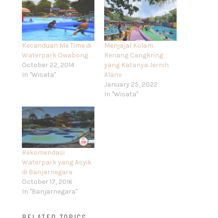
Kecanduan Me Time di
Menjajal Kolam
Waterpark Owabong
Renang Cangkring
October 22, 2014
yang Katanya Jernih
In "Wisata"
Alami
January 25, 2022
In "Wisata"
Rekomendasi
Waterpark yang Asyik
di Banjarnegara
October 17, 2016
In "Banjarnegara"
RELATED TOPICS