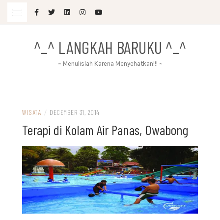
Skip
to
content
^_^ LANGKAH BARUKU ^_^
~ Menulislah Karena Menyehatkan!!! ~
WISATA
/
DECEMBER 31, 2014
Terapi di Kolam Air Panas, Owabong