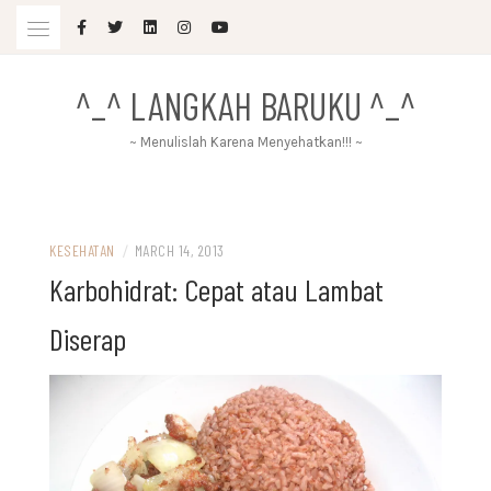
Skip
to
content
^_^ LANGKAH BARUKU ^_^
~ Menulislah Karena Menyehatkan!!! ~
KESEHATAN
/
MARCH 14, 2013
Karbohidrat: Cepat atau Lambat
Diserap