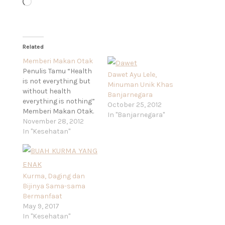
Loading…
Related
Memberi Makan Otak
Penulis Tamu “Health
Dawet Ayu Lele,
is not everything but
Minuman Unik Khas
without health
Banjarnegara
everything is nothing”
October 25, 2012
Memberi Makan Otak.
In "Banjarnegara"
Otak mendapat
November 28, 2012
banyak pasokan
In "Kesehatan"
darah. Ada aliran
darah konstan yang
membawa
neuronutrient (nutrisi
Kurma, Daging dan
penting untuk saraf),
Bijinya Sama-sama
seperti asam aminto,
Bermanfaat
vitamin, dan mineral.
May 9, 2017
Neuronutrient
In "Kesehatan"
bersama oksigen dan