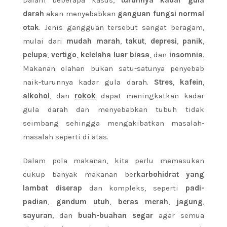
Dalam beberapa kasus,
turunnya kadar gula
darah
akan menyebabkan
ganguan fungsi normal
otak
. Jenis gangguan tersebut sangat beragam,
mulai dari
mudah marah
,
takut
,
depresi
,
panik
,
pelupa
,
vertigo
,
kelelaha luar biasa
, dan
insomnia
.
Makanan olahan bukan satu-satunya penyebab
naik-turunnya kadar gula darah.
Stres
,
kafein
,
alkohol
, dan
rokok
dapat meningkatkan kadar
gula darah dan menyebabkan tubuh tidak
seimbang sehingga mengakibatkan masalah-
masalah seperti di atas.
Dalam pola makanan, kita perlu memasukan
cukup banyak makanan ber
karbohidrat yang
lambat diserap
dan kompleks, seperti
padi-
padian
,
gandum utuh
,
beras merah
,
jagung
,
sayuran
, dan
buah-buahan
segar
agar semua