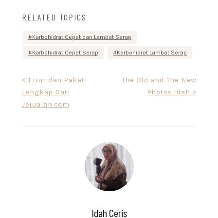
glukosa (sejenis gula)
RELATED TOPICS
akan menyediakan
energi untuk otak.
Gangguan…
Karbohidrat Cepat dan Lambat Serap
Karbohidrat Cepat Serap
Karbohidrat Lambat Serap
Post
< Fitur dan Paket
The Old and The New
Lengkap Dari
Photos Idah >
navigation
Jejualan.com
Idah Ceris