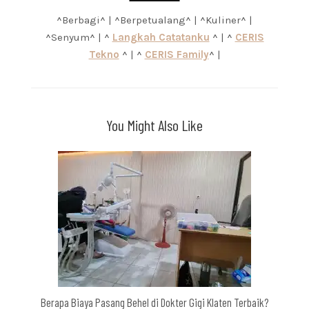
^Berbagi^ | ^Berpetualang^ | ^Kuliner^ |
^Senyum^ | ^
Langkah Catatanku
^ | ^
CERIS
Tekno
^ | ^
CERIS Family
^ |
You Might Also Like
Berapa Biaya Pasang Behel di Dokter Gigi Klaten Terbaik?