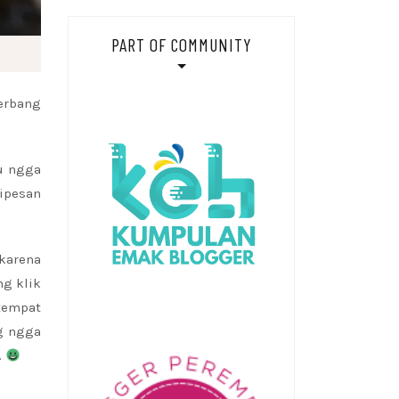
PART OF COMMUNITY
terbang
au ngga
ipesan
 karena
g klik
tempat
ng ngga
.