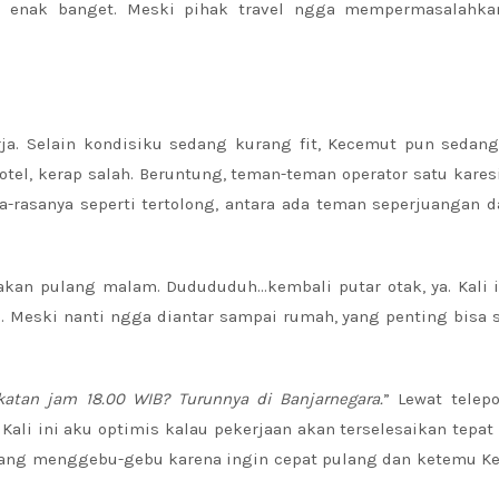
 enak banget. Meski pihak travel ngga mempermasalahkan
a. Selain kondisiku sedang kurang fit, Kecemut pun sedang 
tel, kerap salah. Beruntung, teman-teman operator satu kare
a-rasanya seperti tertolong, antara ada teman seperjuangan 
kan pulang malam. Dudududuh…kembali putar otak, ya. Kali i
e. Meski nanti ngga diantar sampai rumah, yang penting bisa
atan jam 18.00 WIB? Turunnya di Banjarnegara.
” Lewat telep
ali ini aku optimis kalau pekerjaan akan terselesaikan tepat
lang menggebu-gebu karena ingin cepat pulang dan ketemu K