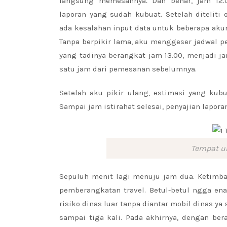
langsung memesannya
.
Dan benar, jam 12.
laporan yang sudah kubuat. Setelah diteliti o
ada kesalahan input data untuk beberapa aku
Tanpa berpikir lama, aku menggeser jadwal p
yang tadinya berangkat jam 13.00, menjadi ja
satu jam dari pemesanan sebelumnya.
Setelah aku pikir ulang, estimasi yang ku
Sampai jam istirahat selesai, penyajian lapor
Tempat u
Sepuluh menit lagi menuju jam dua. Ketim
pemberangkatan travel. Betul-betul ngga en
risiko dinas luar tanpa diantar mobil dinas ya
sampai tiga kali. Pada akhirnya, dengan be