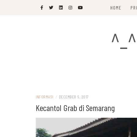
Skip
HOME
PR
to
content
^_^
INFORMASI
/
DECEMBER 5, 2017
Kecantol Grab di Semarang