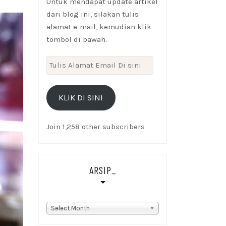
Untuk mendapat update artikel
dari blog ini, silakan tulis
alamat e-mail, kemudian klik
tombol di bawah.
Tulis
Alamat
Email
KLIK DI SINI
Di
sini
Join 1,258 other subscribers
ARSIP_
Arsip_
Select Month