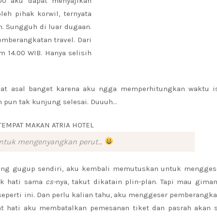
00 aku dapat menyajikan
leh pihak korwil, ternyata
n. Sungguh di luar dugaan.
emberangkatan travel. Dari
m 14.00 WIB. Hanya selisih
buat asal banget karena aku ngga memperhitungkan waktu i
an pun tak kunjung selesai. Duuuh…
ntuk mengenyangkan perut…
bang gugup sendiri, aku kembali memutuskan untuk mengges
ak hati sama
cs-
nya, takut dikatain plin-plan. Tapi mau giman
 seperti ini. Dan perlu kalian tahu, aku menggeser pemberangka
rat hati aku membatalkan pemesanan tiket dan pasrah akan 