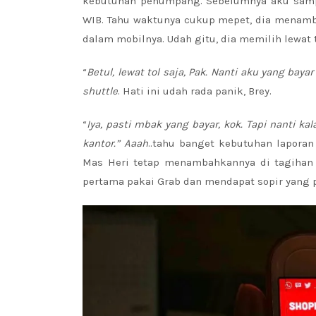
kebutuhan penumpang. Sebelumnya aku sam
WIB. Tahu waktunya cukup mepet, dia menamb
dalam mobilnya. Udah gitu, dia memilih lewa
“
Betul, lewat tol saja, Pak. Nanti aku yang bayar 
shuttle
. Hati ini udah rada panik, Brey.
“
Iya, pasti mbak yang bayar, kok. Tapi nanti k
kantor.” Aaah
..tahu banget kebutuhan laporan 
Mas Heri tetap menambahkannya di tagihan
pertama pakai Grab dan mendapat sopir yang 