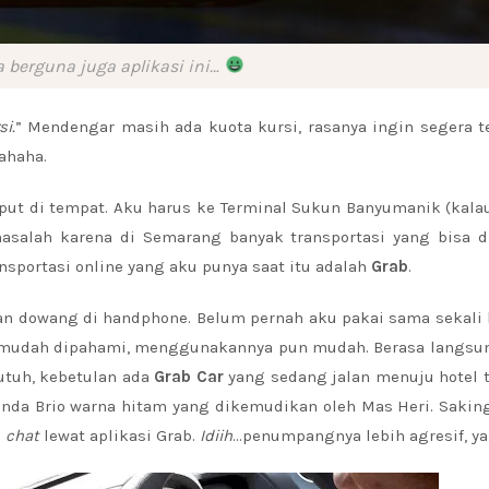
 berguna juga aplikasi ini…
i.
” Mendengar masih ada kuota kursi, rasanya ingin segera 
ahaha.
put di tempat. Aku harus ke Terminal Sukun Banyumanik (kal
asalah karena di Semarang banyak transportasi yang bisa d
ansportasi online yang aku punya saat itu adalah
Grab
.
ngan dowang di handphone. Belum pernah aku pakai sama sekali
a mudah dipahami, menggunakannya pun mudah. Berasa langsun
butuh, kebetulan ada
Grab Car
yang sedang jalan menuju hotel 
onda Brio warna hitam yang dikemudikan oleh Mas Heri. Saki
i
chat
lewat aplikasi Grab.
Idiih
…penumpangnya lebih agresif, ya