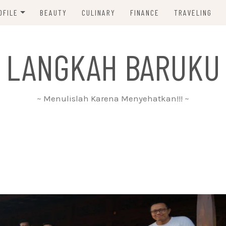
OFILE
BEAUTY
CULINARY
FINANCE
TRAVELING
ABOUT ME
 LANGKAH BARUKU
DISCLAIMER
PRIVACY POLICY
~ Menulislah Karena Menyehatkan!!! ~
PARTNERSHIP
CONTACT ME