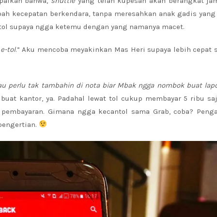
paikan bahwa,
shuttle
yang telah kupesan akan berangkat jam
ah kecepatan berkendara, tanpa meresahkan anak gadis yang 
t tol supaya ngga ketemu dengan yang namanya macet.
e-tol
.” Aku mencoba meyakinkan Mas Heri supaya lebih cepat 
alau perlu tak tambahin di nota biar Mbak ngga nombok buat lap
buat kantor, ya. Padahal lewat tol cukup membayar 5 ribu saj
 pembayaran. Gimana ngga kecantol sama Grab, coba? Peng
pengertian.