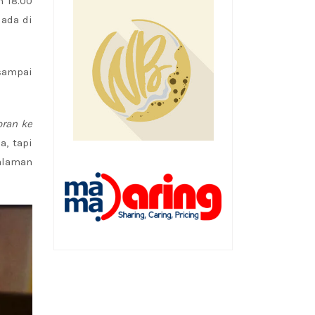
 18.00
ada di
sampai
oran ke
a, tapi
alaman