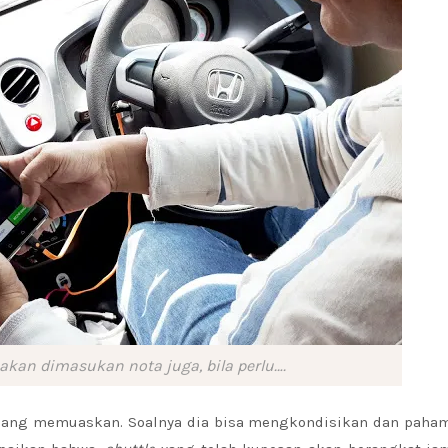
kan dimasukan nota juga, bila perlu….
rbilang memuaskan. Soalnya dia bisa mengkondisikan dan paha