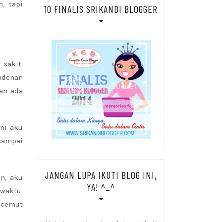
, tapi
10 FINALIS SRIKANDI BLOGGER
sakit.
sidenan
dan ada
ni aku
 sampai
JANGAN LUPA IKUTI BLOG INI,
on, aku
YA! ^_^
 waktu.
ecemut