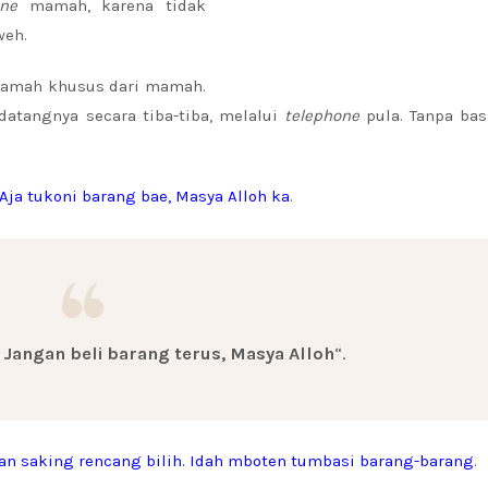
one
mamah, karena tidak
weh.
ramah khusus dari mamah.
atangnya secara tiba-tiba, melalui
telephone
pula. Tanpa bas
 Aja tukoni barang bae, Masya Alloh ka
.
. Jangan beli barang terus, Masya Alloh
“.
an saking rencang bilih. Idah mboten tumbasi barang-barang
.