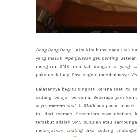
Deng Deng Deng. . .
Kira-kira bunyi nada SMS
ha
yang masuk. #
penjelasan gak penting
. Setela
mengirim SMS lima kali dengan isi yang 
paketan datang. Saya segera membalasnya
“En
Balasannya begitu singkat, karena saat itu 
sedang belajar bersama. Beberapa jam kemu
asyik
mainan
chat
di
Gtalk
ada pesan
masuk l
itu dari mamah. Sementara saya abaikan,
tersebut adalah SMS susulan atau sambungan
melanjutkan
chating.
Jika sedang
chatinga