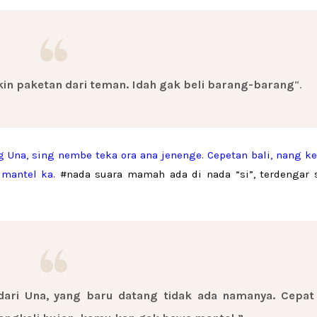
kin paketan dari teman. Idah gak beli barang-barang
“.
g Una, sing nembe teka ora ana jenenge. Cepetan bali, nang k
 mantel ka.
#nada suara mamah ada di nada “si”, terdengar s
 dari Una, yang baru datang tidak ada namanya. Cepat