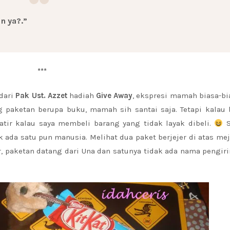
n ya?.”
***
dari
Pak Ust. Azzet
hadiah
Give Away
, ekspresi mamah biasa-bi
ang paketan berupa buku, mamah sih santai saja. Tetapi kalau
atir kalau saya membeli barang yang tidak layak dibeli.
S
 ada satu pun manusia. Melihat dua paket berjejer di atas mej
, paketan datang dari Una dan satunya tidak ada nama pengir