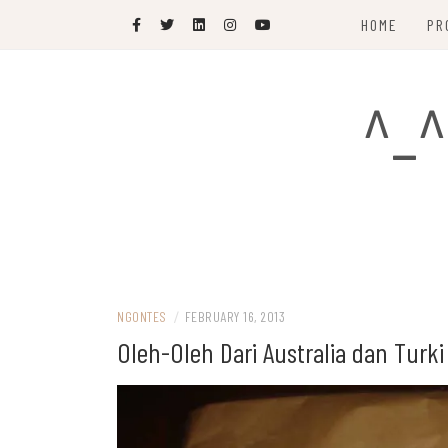
Skip
HOME
PR
to
content
^_^
NGONTES
/
FEBRUARY 16, 2013
Oleh-Oleh Dari Australia dan Tur