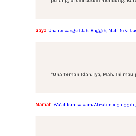
pulang, di sini sudah mendung. Ba
Saya
:
Una rencange Idah
.
Enggih, Mah. Niki b
“
Una Teman Idah
.
Iya, Mah. Ini mau
Mamah
:
Wa’alikumsalaam. Ati-ati nang nggili 