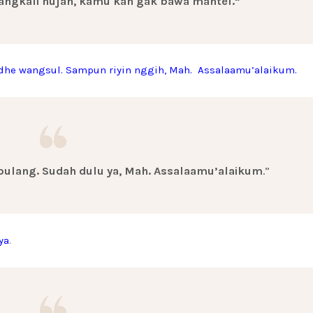
rangkali hujan, kamu kan gak bawa mantel.”
adhe wangsul. Sampun riyin nggih, Mah. Assalaamu’alaikum.
 pulang. Sudah dulu ya, Mah. Assalaamu’alaikum
.”
ya
.