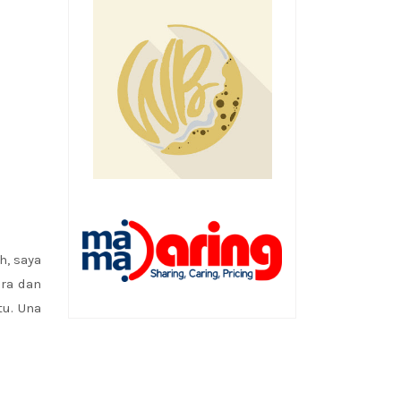
h, saya
ora dan
tu. Una