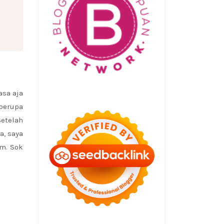
asa aja
 berupa
etelah
a, saya
im. Sok