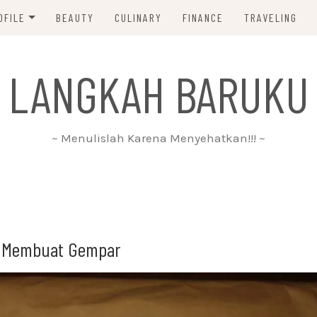
OFILE
BEAUTY
CULINARY
FINANCE
TRAVELING
ABOUT ME
 LANGKAH BARUKU
DISCLAIMER
PRIVACY POLICY
~ Menulislah Karena Menyehatkan!!! ~
PARTNERSHIP
CONTACT ME
ki Membuat Gempar