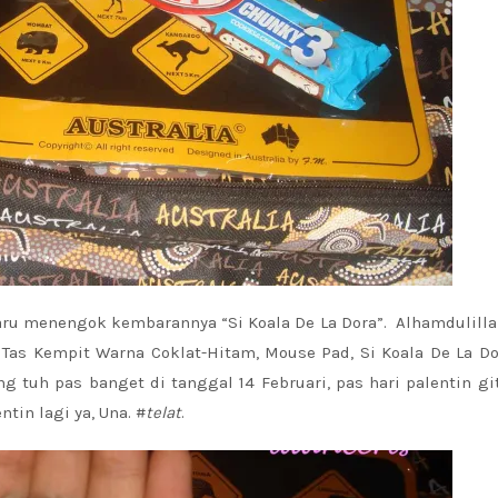
baru menengok kembarannya “Si Koala De La Dora”. Alhamdulilla
u; Tas Kempit Warna Coklat-Hitam, Mouse Pad, Si Koala De La D
g tuh pas banget di tanggal 14 Februari, pas hari palentin gi
tin lagi ya, Una. #
telat
.