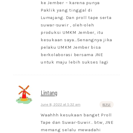
ke Jember – karena punya
Paklik yang tinggal di
Lumajang. Dan proll tape serta
suwar-suwir , oleh-oleh
produksi UMKM Jember, itu
kesukaan saya…Senangnya jika
pelaku UMKM Jember bisa
berkolaborasi bersama JNE
untuk maju lebih sukses lagi
Lintang
June 8, 2022 at 5:32 am
REPLY
Waahhh kesukaan banget Proll
Tape dan Suwar-Suwir.. btw, JNE
memang selalu mewadahi