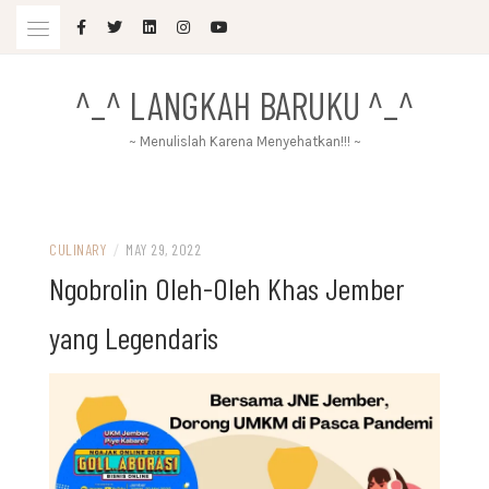
Skip
to
content
^_^ LANGKAH BARUKU ^_^
~ Menulislah Karena Menyehatkan!!! ~
CULINARY
/
MAY 29, 2022
Ngobrolin Oleh-Oleh Khas Jember
yang Legendaris