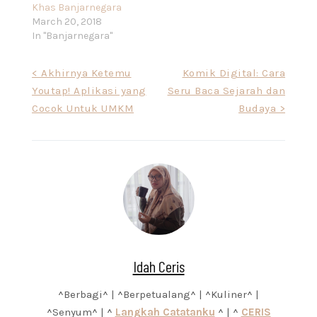
Khas Banjarnegara
March 20, 2018
In "Banjarnegara"
Post
< Akhirnya Ketemu
Komik Digital: Cara
Youtap! Aplikasi yang
Seru Baca Sejarah dan
navigation
Cocok Untuk UMKM
Budaya >
Idah Ceris
^Berbagi^ | ^Berpetualang^ | ^Kuliner^ |
^Senyum^ | ^
Langkah Catatanku
^ | ^
CERIS