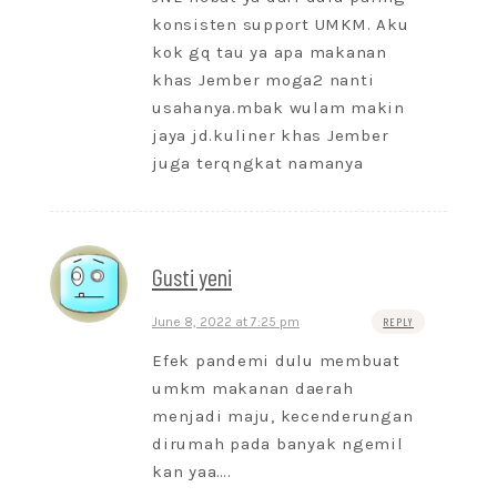
konsisten support UMKM. Aku
kok gq tau ya apa makanan
khas Jember moga2 nanti
usahanya.mbak wulam makin
jaya jd.kuliner khas Jember
juga terqngkat namanya
Gusti yeni
June 8, 2022 at 7:25 pm
REPLY
Efek pandemi dulu membuat
umkm makanan daerah
menjadi maju, kecenderungan
dirumah pada banyak ngemil
kan yaa….