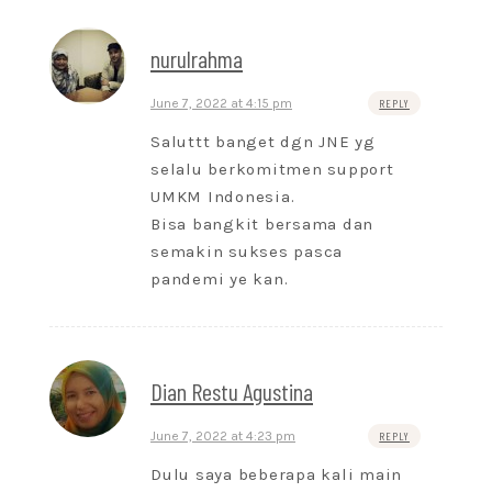
nurulrahma
June 7, 2022 at 4:15 pm
REPLY
Saluttt banget dgn JNE yg
selalu berkomitmen support
UMKM Indonesia.
Bisa bangkit bersama dan
semakin sukses pasca
pandemi ye kan.
Dian Restu Agustina
June 7, 2022 at 4:23 pm
REPLY
Dulu saya beberapa kali main