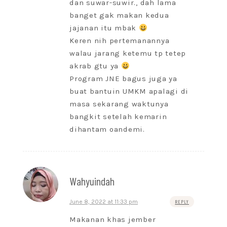
dan suwar-suwir., dah lama
banget gak makan kedua
jajanan itu mbak
Keren nih pertemanannya
walau jarang ketemu tp tetep
akrab gtu ya
Program JNE bagus juga ya
buat bantuin UMKM apalagi di
masa sekarang waktunya
bangkit setelah kemarin
dihantam oandemi.
Wahyuindah
June 8, 2022 at 11:33 pm
REPLY
Makanan khas jember