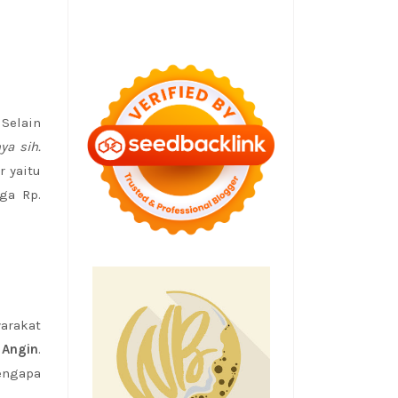
Selain
ya sih.
 yaitu
ga Rp.
arakat
 Angin
.
engapa