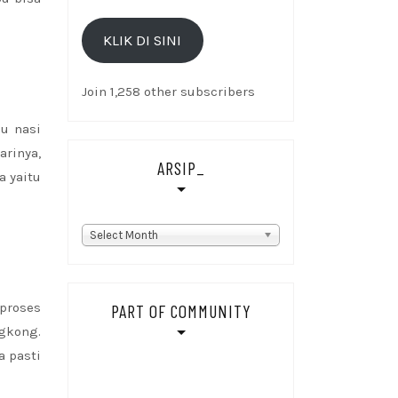
Email
KLIK DI SINI
Di
sini
Join 1,258 other subscribers
au nasi
arinya,
ARSIP_
a yaitu
Arsip_
Select Month
proses
PART OF COMMUNITY
ngkong.
a pasti