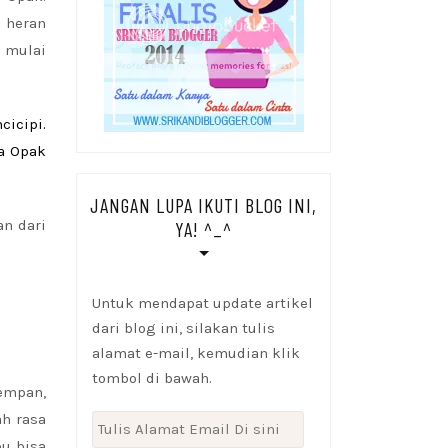
k heran
 mulai
icipi.
na Opak
JANGAN LUPA IKUTI BLOG INI,
an dari
YA! ^_^
Untuk mendapat update artikel
dari blog ini, silakan tulis
alamat e-mail, kemudian klik
tombol di bawah.
rempan,
h rasa
Tulis
pu bisa
Alamat