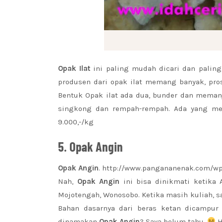
Opak Ilat
ini paling mudah dicari dan paling
produsen dari opak ilat memang banyak, pr
Bentuk Opak ilat ada dua, bunder dan memanja
singkong dan rempah-rempah. Ada yang men
9.000,-/kg
5. Opak Angin
Opak Angin
. http://www.pangananenak.com/wp
Nah,
Opak Angin
ini bisa dinikmati ketika
Mojotengah, Wonosobo. Ketika masih kuliah, 
Bahan dasarnya dari beras ketan dicamp
dinamakan
Opak Angin
? Saya belum tahu.
H