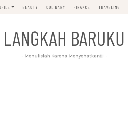
OFILE
BEAUTY
CULINARY
FINANCE
TRAVELING
ABOUT ME
 LANGKAH BARUKU
DISCLAIMER
PRIVACY POLICY
~ Menulislah Karena Menyehatkan!!! ~
PARTNERSHIP
CONTACT ME