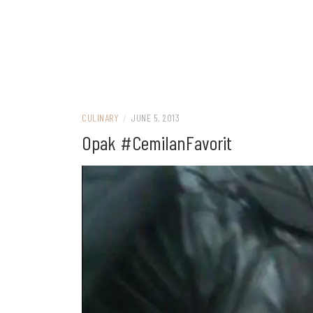
CULINARY
/
JUNE 5, 2013
Opak #CemilanFavorit