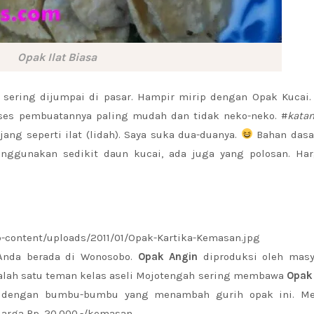
Opak Ilat Biasa
 sering dijumpai di pasar. Hampir mirip dengan Opak Kucai. 
oses pembuatannya paling mudah dan tidak neko-neko. #
katan
ng seperti ilat (lidah). Saya suka dua-duanya.
Bahan dasar
ggunakan sedikit daun kucai, ada juga yang polosan. Har
-content/uploads/2011/01/Opak-Kartika-Kemasan.jpg
 Anda berada di Wonosobo.
Opak Angin
diproduksi oleh masy
salah satu teman kelas aseli Mojotengah sering membawa
Opak
ur dengan bumbu-bumbu yang menambah gurih opak ini. M
arga Rp. 20.000,-/kemasan.