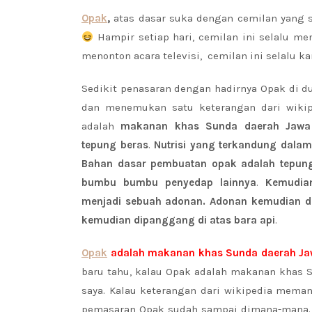
Opak
,
atas dasar suka dengan cemilan yang 
Hampir setiap hari, cemilan ini selalu me
menonton acara televisi, cemilan ini selalu ka
Sedikit penasaran dengan hadirnya Opak di du
dan menemukan satu keterangan dari wiki
adalah
makanan khas Sunda daerah Jawa 
tepung beras
.
Nutrisi yang terkandung dalam
Bahan dasar pembuatan opak adalah tepung
bumbu bumbu penyedap lainnya
.
Kemudia
menjadi sebuah adonan. Adonan kemudian d
kemudian dipanggang di atas bara api
.
Opak
adalah
makanan khas Sunda daerah Ja
baru tahu, kalau Opak adalah makanan khas Sun
saya. Kalau keterangan dari wikipedia mema
pemasaran Opak sudah sampai dimana-mana. S