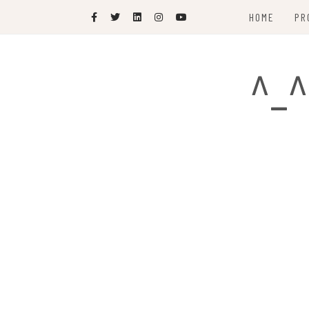
Skip
HOME
PR
to
content
^_^