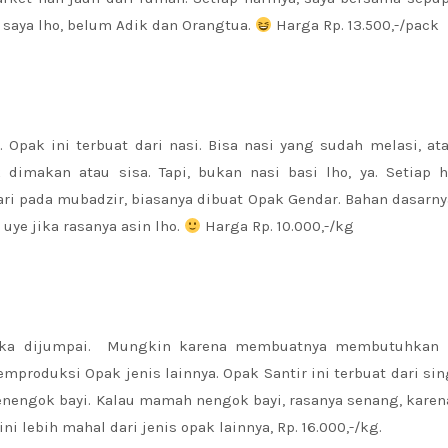
 saya lho, belum Adik dan Orangtua.
Harga Rp. 13.500,-/pack
pak ini terbuat dari nasi. Bisa nasi yang sudah melasi, at
dimakan atau sisa. Tapi, bukan nasi basi lho, ya. Setiap h
ari pada mubadzir, biasanya dibuat Opak Gendar. Bahan dasarny
uye jika rasanya asin lho.
Harga Rp. 10.000,-/kg
gka dijumpai. Mungkin karena membuatnya membutuhkan 
mproduksi Opak jenis lainnya. Opak Santir ini terbuat dari si
nengok bayi. Kalau mamah nengok bayi, rasanya senang, karen
ni lebih mahal dari jenis opak lainnya, Rp. 16.000,-/kg.