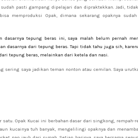
sudah pasti gampang dipelajari dan dipraktekkan. Jadi, tida
 bisa memproduksi Opak, dimana sekarang opaknya sudah
n dasarnya tepung ber
as ini, saya malah belum pernah menc
han dasarnya dari tepung beras. Tapi tidak tahu juga sih, kare
ri tepung beras, melainkan dari ketela dan nasi.
ang sering saya jadikan teman nonton atau cemilan. Saya urutk
or satu. Opak Kucai ini berbahan dasar dari singkong, rempah-
 daun kucainya tuh banyak, mengelilingi opaknya dan menamba
arket nan jauh dari rumah. Setiap harinya, saya bersama sepu