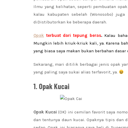
Ilmu yang kelihatan, seperti pembuatan opak 
kalau kabupaten sebelah (Wonosobo) juga
diDistibutorkan ke beberapa daerah.
Opak
terbuat dari tepung beras
.
Kalau baha
Mungkin lebih kriuk-kriuk kali, ya. Karena ba
yang biasa saya makan bukan berbahan dasar da
Sekarang, mari ditilik berbagai jenis opak y
yang paling saya sukai alias terfavorit, ya.
1. Opak Kucai
Opak Kucai
(OK) ini cemilan favorit saya nom
dan tentunya daun kucai. Opaknya tipis dan
sedap. Opak ini biasanya saya beli di Superm