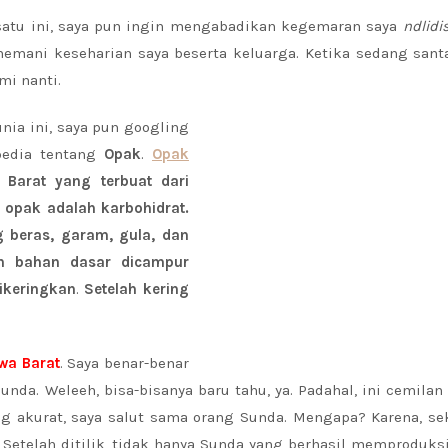
satu ini, saya pun ingin mengabadikan kegemaran saya
ndlidi
nemani keseharian saya beserta keluarga. Ketika sedang sant
mi nanti.
nia ini, saya pun googling
pedia tentang
Opak
.
Opak
Barat yang terbuat dari
 opak adalah karbohidrat.
 beras, garam, gula, dan
n bahan dasar dicampur
ikeringkan
.
Setelah kering
wa Barat
. Saya benar-benar
da. Weleeh, bisa-bisanya baru tahu, ya. Padahal, ini cemilan 
ng akurat, saya salut sama orang Sunda. Mengapa? Karena, se
etelah ditilik, tidak hanya Sunda yang berhasil memproduksi