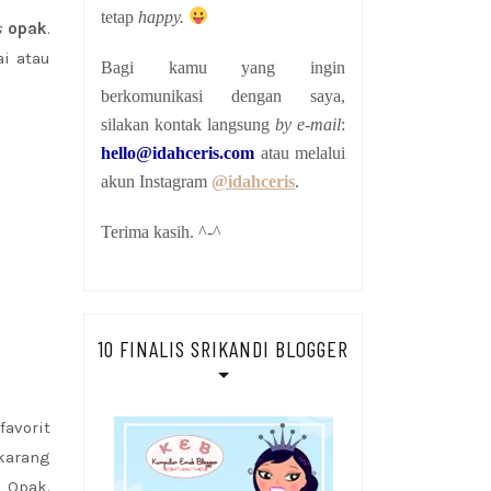
tetap
happy.
s
opak
.
ai atau
Bagi kamu yang ingin
berkomunikasi dengan saya,
silakan kontak langsung
by e-mail
:
hello@idahceris.com
atau melalui
akun Instagram
@idahceris
.
Terima kasih. ^-^
10 FINALIS SRIKANDI BLOGGER
favorit
karang
 Opak.