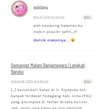
waldanu
May 12, 2014 at 1:35 pm
REPLY
wah kampung halaman ku
makin populer yahh,,,,!!!
Baliiiik makannya. ..
Semangat Malam Banjarnegara | Langkah
Baruku
August 22, 2020 at 9:44 pm
REPLY
[…] berceloteh, kalau di Jl. Dipayuda tuh
banyak terdapat Pedagang Kaki Lima (PKL)
yang ditumplek di Taman Wisata Kuliner.
Jadi, tentu saja kalau ke sini pastilah