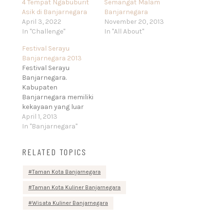
4 Tempat Ngabuburit
Semangat Malam
Asik di Banjarnegara
Banjarnegara
April 3, 2022
November 20, 2013
In "Challenge"
In "All About"
Festival Serayu
Banjarnegara 2013
Festival Serayu
Banjarnegara.
Kabupaten
Banjarnegara memiliki
kekayaan yang luar
biasa, yakni Sungai
April 1, 2013
Serayu. Sungai ini
In "Banjarnegara"
bermata air di
Bimalukar dataran
RELATED TOPICS
tinggi Dieng,
Kabupaten
Taman Kota Banjarnegara
Wonosobo, mengalir
sepanjang hampir
Taman Kota Kuliner Banjarnegara
200 kilometer
Wisata Kuliner Banjarnegara
melewati Kabupaten
Banjarnegara,