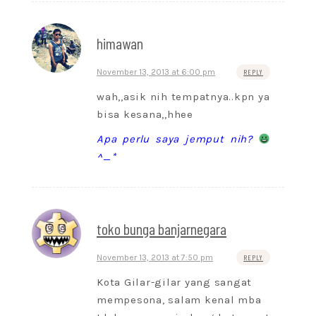
himawan
November 13, 2013 at 6:00 pm
REPLY
wah,,asik nih tempatnya..kpn ya
bisa kesana,,hhee
Apa perlu saya jemput nih?
^_*
toko bunga banjarnegara
November 13, 2013 at 7:50 pm
REPLY
Kota Gilar-gilar yang sangat
mempesona, salam kenal mba