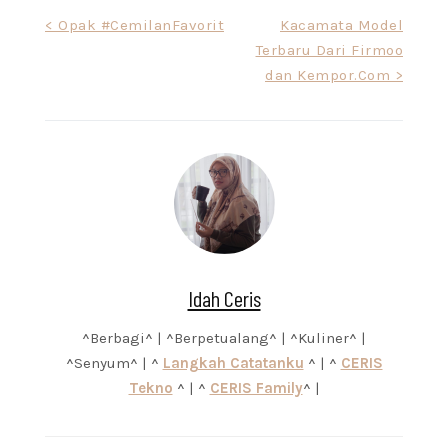
Purbalingga,
Post
< Opak #CemilanFavorit
Kacamata Model
Banyumas, dan
Terbaru Dari Firmoo
navigation
Cilacap. Sungguh luar
biasa keagunganNya.
dan Kempor.Com >
Berangkat dari
kekayaan yang dimiliki,
Pemda Banjarnegara
mengadakan event
yang…
Idah Ceris
^Berbagi^ | ^Berpetualang^ | ^Kuliner^ |
^Senyum^ | ^
Langkah Catatanku
^ | ^
CERIS
Tekno
^ | ^
CERIS Family
^ |