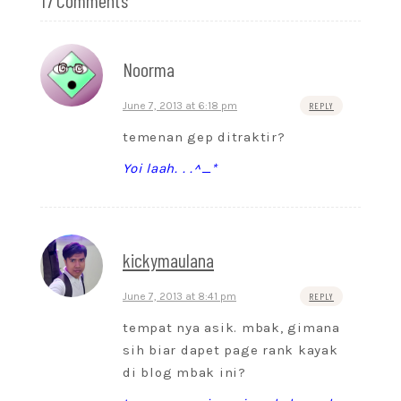
17 Comments
Noorma
June 7, 2013 at 6:18 pm
REPLY
temenan gep ditraktir?
Yoi laah. . .^_*
kickymaulana
June 7, 2013 at 8:41 pm
REPLY
tempat nya asik. mbak, gimana
sih biar dapet page rank kayak
di blog mbak ini?