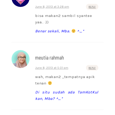
June 8, 2013 at 3:28 pm
REPLY
bisa makan2 sambil syantee
yaa.. :))
Benar sekali, Mba.
^_*
meutia rahmah
June 8, 2013 at 5:01 pm
REPLY
wah, makan2 ,,tempatnya apik
tenan
Di situ sudah ada TamKotKul
kan, Mba? ^_*