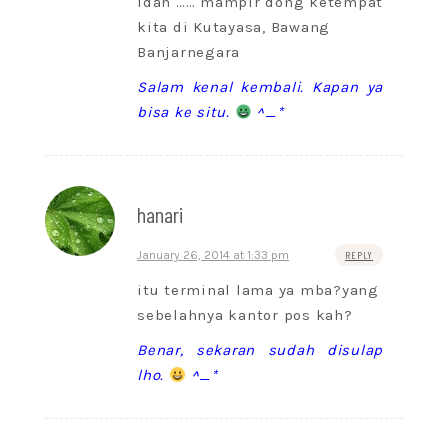
Idah …… mampir dong ketempat
kita di Kutayasa, Bawang
Banjarnegara
Salam kenal kembali. Kapan ya
bisa ke situ.
^_*
hanari
January 26, 2014 at 1:33 pm
REPLY
itu terminal lama ya mba?yang
sebelahnya kantor pos kah?
Benar, sekaran sudah disulap
lho.
^_*