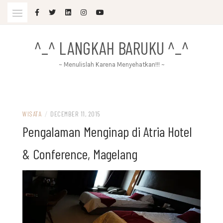
Skip
to
content
^_^ LANGKAH BARUKU ^_^
~ Menulislah Karena Menyehatkan!!! ~
WISATA
/
DECEMBER 11, 2015
Pengalaman Menginap di Atria Hotel
& Conference, Magelang