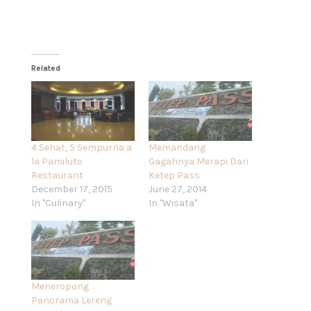
Related
4 Sehat, 5 Sempurna a
Memandang
la Pamiluto
Gagahnya Merapi Dari
Restaurant
Ketep Pass
December 17, 2015
June 27, 2014
In "Culinary"
In "Wisata"
Meneropong
Panorama Lereng