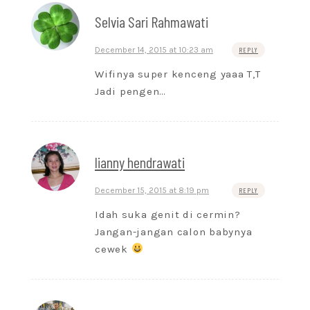
Selvia Sari Rahmawati
December 14, 2015 at 10:23 am
REPLY
Wifinya super kenceng yaaa T,T
Jadi pengen…
lianny hendrawati
December 15, 2015 at 8:19 pm
REPLY
Idah suka genit di cermin?
Jangan-jangan calon babynya
cewek