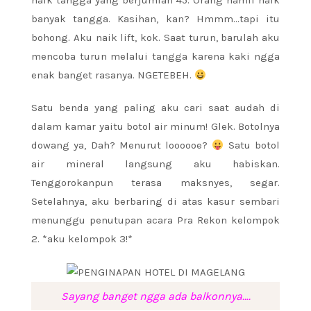
naik tangga yang berjumlah 45. Orang hamil naik
banyak tangga. Kasihan, kan? Hmmm…tapi itu
bohong. Aku naik lift, kok. Saat turun, barulah aku
mencoba turun melalui tangga karena kaki ngga
enak banget rasanya. NGETEBEH.
Satu benda yang paling aku cari saat audah di
dalam kamar yaitu botol air minum! Glek. Botolnya
dowang ya, Dah? Menurut loooooe?
Satu botol
air mineral langsung aku habiskan.
Tenggorokanpun terasa maksnyes, segar.
Setelahnya, aku berbaring di atas kasur sembari
menunggu penutupan acara Pra Rekon kelompok
2. *aku kelompok 3!*
Sayang banget ngga ada balkonnya….