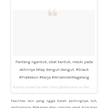
Pantang ngantuk, obat kantuk, meski pada
akhirnya tetap dengut-dengut. #Snack
#PraRekon #Kerja #AtriaHotelMagelang
A photo posted by Idah Ceris (@idahceris) on
Dec 3, 2015 at 11:38pm PST
Fasilitas lain yang ngga kalah pentingnya, tuh,
restorannya. Makanan atau camilan yang disajikan