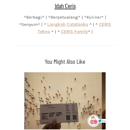
Idah Ceris
^Berbagi^ | ^Berpetualang^ | ^Kuliner^ |
^Senyum^ | ^
Langkah Catatanku
^ | ^
CERIS
Tekno
^ | ^
CERIS Family
^ |
You Might Also Like