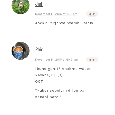
Jiah
December 12, 2015 at 10:11 pm
REPLY
Asek2 kerjanya nyambi jalan2
Phie
December 14, 2015 at 6:42 am
REPLY
Ibune genit? Anakmu wadon
kayane, Bi. :)))
OOT
*kabur sebelum dilempar
sandal hotel*