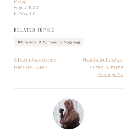
Merapi
August 11, 2014
In "Wisata"
RELATED TOPICS
Atria Hotel & Conference Magelang
Post
< Ingin Apartemen
Nyaoto di Pinggir
Nampak Luas?
Hutan, Gimana
navigation
Rasanya? >