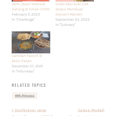
Hello, Guys! Selamat
Inilah Aksi Koki Cilik
Datang di Omah CERIS
dalam Membuat
February 5, 2023
Dessert Mandiri
In "Challenge"
September 23, 2023
In "Culinary"
Camilan Favorit di
Akhir Pekan
December 27, 2015
In "Informasi"
RELATED TOPICS
My Princess
Post
< Konferensi yang
Cukup Mudah