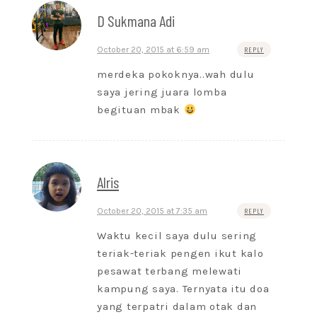
D Sukmana Adi
October 20, 2015 at 6:59 am
REPLY
merdeka pokoknya..wah dulu
saya jering juara lomba
begituan mbak
Alris
October 20, 2015 at 7:35 am
REPLY
Waktu kecil saya dulu sering
teriak-teriak pengen ikut kalo
pesawat terbang melewati
kampung saya. Ternyata itu doa
yang terpatri dalam otak dan