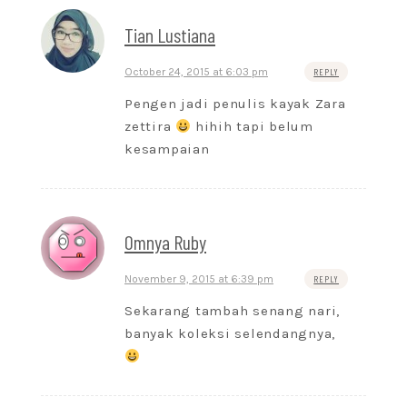
Tian Lustiana
October 24, 2015 at 6:03 pm
REPLY
Pengen jadi penulis kayak Zara
zettira
hihih tapi belum
kesampaian
Omnya Ruby
November 9, 2015 at 6:39 pm
REPLY
Sekarang tambah senang nari,
banyak koleksi selendangnya,