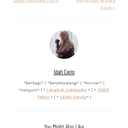
Gagal Bersama CERIS
Menikmati Wisata
navigation
Alam >
Idah Ceris
^Berbagi^ | ^Berpetualang^ | ^Kuliner^ |
^Senyum^ | ^
Langkah Catatanku
^ | ^
CERIS
Tekno
^ | ^
CERIS Family
^ |
You Might Also Like