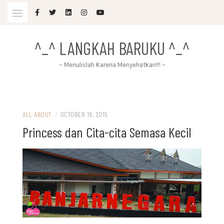
Skip
to
content
^_^ LANGKAH BARUKU ^_^
~ Menulislah Karena Menyehatkan!!! ~
ALL ABOUT
/
OCTOBER 19, 2015
Princess dan Cita-cita Semasa Kecil