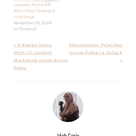
Layanan Prima BRI:
Bikin Hidup Tenang di
Usia Senja
November 29, 2024
In "Finance"
Post
< 9 Alasan Harus
Rekomendasi Pelatihan
Memilih Content
Online Prakerja Terbaik
navigation
Marketing untuk Bisnis
>
Kamu
Idah Ceris