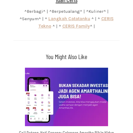
^Berbagi^ | ^Berpetualang^ | ^Kuliner^ |
^Senyum^ | ^
Langkah Catatanku
^ | ^
CERIS
Tekno
^ | ^
CERIS Family
^ |
You Might Also Like
Gaji Datang, Hati Senang: Celengan Amartha Bikin Hidup