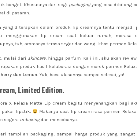
ik banget. Khususnya dari segi
packaging
yang bisa dibilang b
ai di pasaran.
 yang diterapkan dalam produk lip creamnya tentu menjadi p
alu menggunakan lip cream saat keluar rumah, merasa 
upnya, tuh, aromanya terasa segar dan wangi khas permen Rela
, mulai dari
skincare
, hingga parfum. Kali ini, aku akan revie
erupakan produk hasil kolaborasi dengan merek permen Relaxa
Cherry dan Lemon
. Yuk, baca ulasannya sampai selesai, ya!
ream, Limited Edition.
plora X Relaxa Matte Lip cream begitu menyenangkan bagi ak
pakai lipstik.
Makanya saat lip cream rasa permen Relaxa
in segera
unboxing
dan mencobanya.
dari tampilan packaging, sampai harga produk yang sangat