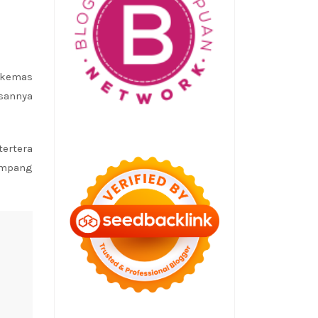
dikemas
asannya
tertera
pampang