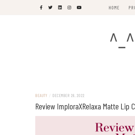
Skip
HOME
PR
to
content
^_^
BEAUTY
/
DECEMBER 26, 2022
Review ImploraXRelaxa Matte Lip C