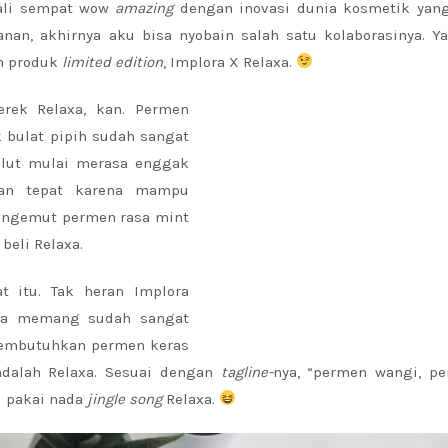
kali sempat wow
amazing
dengan inovasi dunia kosmetik yang
nan, akhirnya aku bisa nyobain salah satu kolaborasinya. Ya
an produk
limited edition
, Implora X Relaxa.
rek Relaxa, kan. Permen
k bulat pipih sudah sangat
ulut mulai merasa enggak
han tepat karena mampu
engemut permen rasa mint
beli Relaxa.
 itu. Tak heran Implora
ena memang sudah sangat
 membutuhkan permen keras
adalah Relaxa. Sesuai dengan
tagline-
nya, “permen wangi, pe
u pakai nada
jingle song
Relaxa.