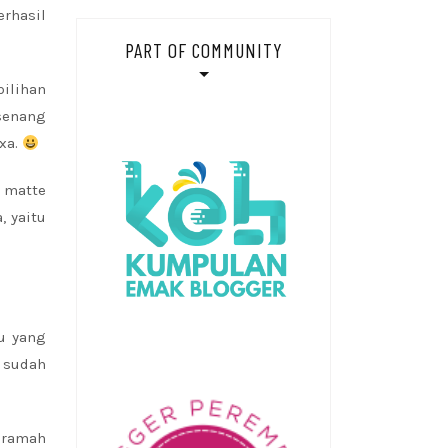
erhasil
PART OF COMMUNITY
ilihan
senang
xa.
w matte
, yaitu
u yang
 sudah
 ramah