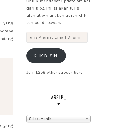
Untuk mendapat update artikel
dari blog ini, silakan tulis
alamat e-mail, kemudian klik
tombol di bawah.
k yang
berapa
Tulis
 kadang
Alamat
Email
KLIK DI SINI
Di
sini
Join 1,258 other subscribers
ARSIP_
Arsip_
Select Month
k yang