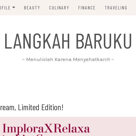
OFILE
BEAUTY
CULINARY
FINANCE
TRAVELING
ABOUT ME
 LANGKAH BARUKU
DISCLAIMER
PRIVACY POLICY
~ Menulislah Karena Menyehatkan!!! ~
PARTNERSHIP
CONTACT ME
ream, Limited Edition!