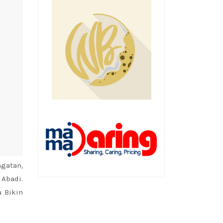
ngatan,
 Abadi.
u Bikin