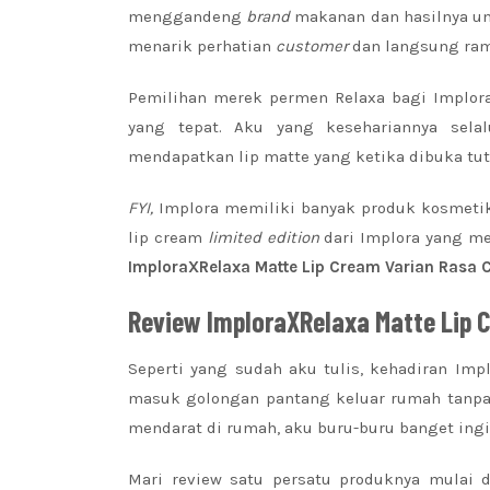
menggandeng
brand
makanan dan hasilnya un
menarik perhatian
customer
dan langsung ram
Pemilihan merek permen Relaxa bagi Implora
yang tepat. Aku yang kesehariannya sel
mendapatkan lip matte yang ketika dibuka tut
FYI,
Implora memiliki banyak produk kosmetik
lip cream
limited edition
dari Implora yang m
ImploraXRelaxa Matte Lip Cream Varian Rasa 
Review ImploraXRelaxa Matte Lip C
Seperti yang sudah aku tulis, kehadiran Im
masuk golongan pantang keluar rumah tanpa 
mendarat di rumah, aku buru-buru banget ing
Mari review satu persatu produknya mulai 