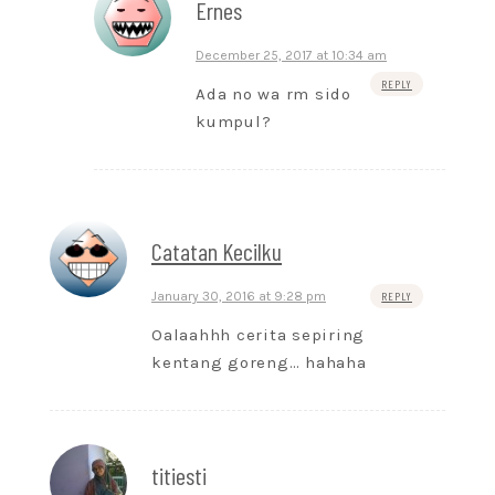
Ernes
December 25, 2017 at 10:34 am
REPLY
Ada no wa rm sido
kumpul?
Catatan Kecilku
January 30, 2016 at 9:28 pm
REPLY
Oalaahhh cerita sepiring
kentang goreng… hahaha
titiesti