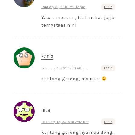
January 31, 2016 at 1:12 pm
REPLY
Yaaa ampuuun, Idah nekat juga
ternyataaa hihi
kania
February 5, 2016 at 3:48 pm
REPLY
kentang goreng, mauuuu
nita
February 12, 2016 at 2:42 pm
REPLY
kentang goreng nya,mau dong…