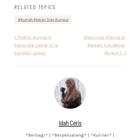
RELATED TOPICS
Rumah Makan Sido Kumpul
Post
< Paket Komplit
Mancing Mania di
Penunda Lapar a la
Kawah Sikidang,
navigation
Sambel Layah
Berani? >
Idah Ceris
^Berbagi^ | ^Berpetualang^ | ^Kuliner^ |