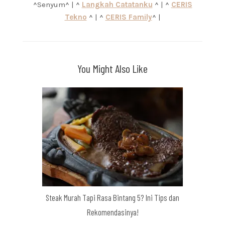
^Senyum^ | ^
Langkah Catatanku
^ | ^
CERIS
Tekno
^ | ^
CERIS Family
^ |
You Might Also Like
Steak Murah Tapi Rasa Bintang 5? Ini Tips dan
Rekomendasinya!