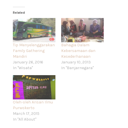
Related
Tip Menyelenggarakan
Bahagia Dalam
Family Gathering
Kebersamaan dan
Mandiri
Kesederhanaan
January 26, 2016
January 10, 2013
In "Wisata"
In "Banjarnegara"
Oleh-oleh Arisan Ilmu
Purwokerto
March 17, 2015
In "All About"