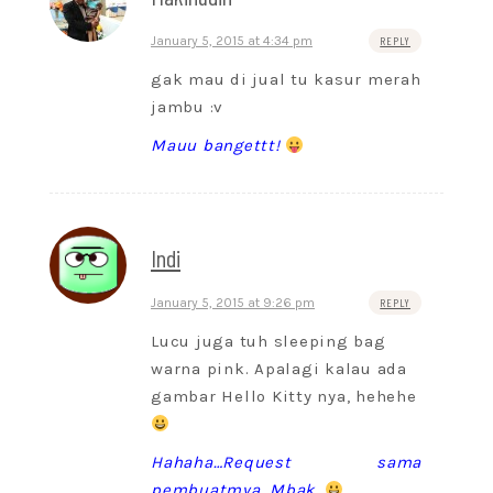
January 5, 2015 at 4:34 pm
REPLY
gak mau di jual tu kasur merah
jambu :v
Mauu bangettt!
Indi
January 5, 2015 at 9:26 pm
REPLY
Lucu juga tuh sleeping bag
warna pink. Apalagi kalau ada
gambar Hello Kitty nya, hehehe
Hahaha…Request sama
pembuatmya, Mbak.