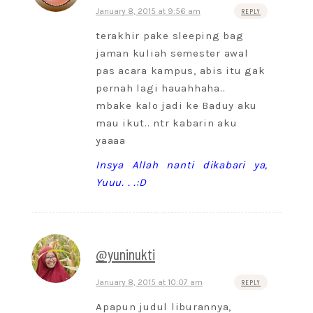
January 8, 2015 at 9:56 am
REPLY
terakhir pake sleeping bag
jaman kuliah semester awal
pas acara kampus, abis itu gak
pernah lagi hauahhaha..
mbake kalo jadi ke Baduy aku
mau ikut.. ntr kabarin aku
yaaaa
Insya Allah nanti dikabari ya,
Yuuu. . .:D
@yuninukti
January 8, 2015 at 10:07 am
REPLY
Apapun judul liburannya,