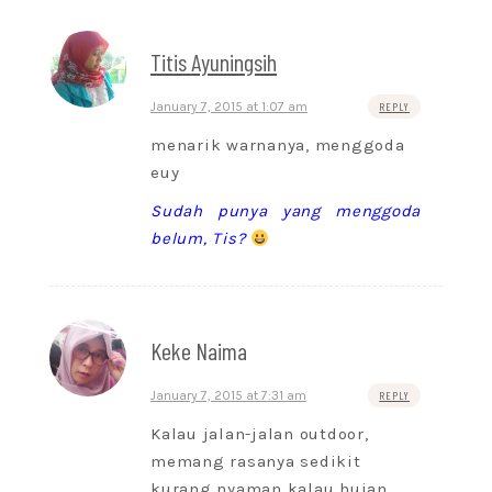
Titis Ayuningsih
January 7, 2015 at 1:07 am
REPLY
menarik warnanya, menggoda
euy
Sudah punya yang menggoda
belum, Tis?
Keke Naima
January 7, 2015 at 7:31 am
REPLY
Kalau jalan-jalan outdoor,
memang rasanya sedikit
kurang nyaman kalau hujan.