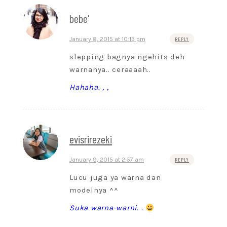
bebe'
January 8, 2015 at 10:13 pm
REPLY
slepping bagnya ngehits deh
warnanya.. ceraaaah..
Hahaha. , ,
evisrirezeki
January 9, 2015 at 2:57 am
REPLY
Lucu juga ya warna dan
modelnya ^^
Suka warna-warni. .