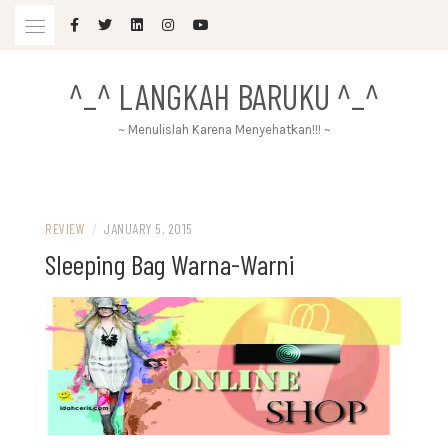
Skip
to
content
^_^ LANGKAH BARUKU ^_^
~ Menulislah Karena Menyehatkan!!! ~
REVIEW
/
JANUARY 5, 2015
Sleeping Bag Warna-Warni