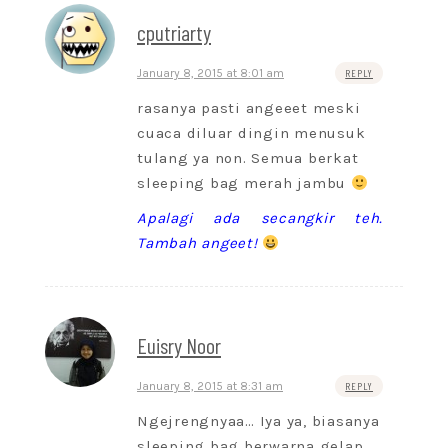
cputriarty
January 8, 2015 at 8:01 am
REPLY
rasanya pasti angeeet meski
cuaca diluar dingin menusuk
tulang ya non. Semua berkat
sleeping bag merah jambu
Apalagi ada secangkir teh.
Tambah angeet!
Euisry Noor
January 8, 2015 at 8:31 am
REPLY
Ngejrengnyaa… Iya ya, biasanya
sleeping bag berwarna gelap.