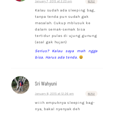
January 7, 2015 at 2:23 pm
REPLY
Kalau sudah ada sleeping bag,
tanpa tenda pun sudah gak
masalah. Cukup mblusuk ke
dalam semak-semak bisa
tertidur pulas di ujung gunung
(asal gak hujan)
Serius? Kalau saya mah ngga
bisa. Harus ada tenda.
Sri Wahyuni
January 8, 2015 at 12:26 am
REPLY
wiiih empuknya sleeping bag-
nya, bakal nyenyak deh