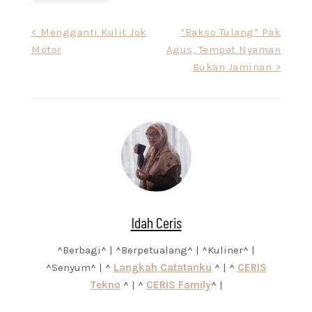
Post
< Mengganti Kulit Jok
“Bakso Tulang” Pak
Motor
Agus, Tempat Nyaman
navigation
Bukan Jaminan >
Idah Ceris
^Berbagi^ | ^Berpetualang^ | ^Kuliner^ |
^Senyum^ | ^
Langkah Catatanku
^ | ^
CERIS
Tekno
^ | ^
CERIS Family
^ |