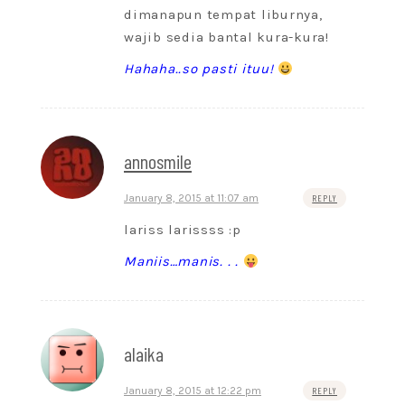
dimanapun tempat liburnya,
wajib sedia bantal kura-kura!
Hahaha..so pasti ituu!
annosmile
January 8, 2015 at 11:07 am
REPLY
lariss larissss :p
Maniis…manis. . .
alaika
January 8, 2015 at 12:22 pm
REPLY