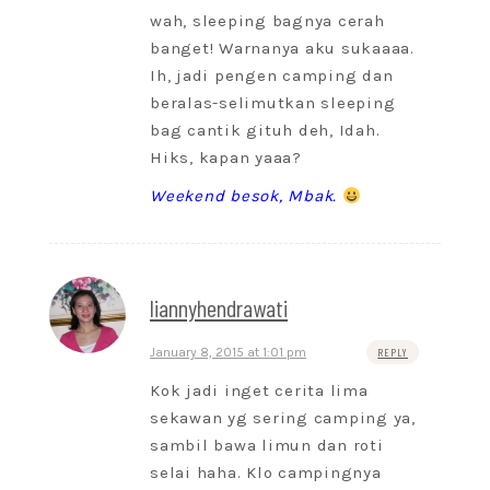
wah, sleeping bagnya cerah
banget! Warnanya aku sukaaaa.
Ih, jadi pengen camping dan
beralas-selimutkan sleeping
bag cantik gituh deh, Idah.
Hiks, kapan yaaa?
Weekend besok, Mbak.
liannyhendrawati
January 8, 2015 at 1:01 pm
REPLY
Kok jadi inget cerita lima
sekawan yg sering camping ya,
sambil bawa limun dan roti
selai haha. Klo campingnya