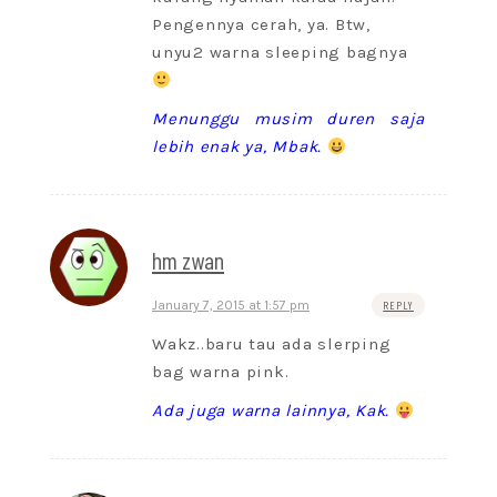
Pengennya cerah, ya. Btw,
unyu2 warna sleeping bagnya
Menunggu musim duren saja
lebih enak ya, Mbak.
hm zwan
January 7, 2015 at 1:57 pm
REPLY
Wakz..baru tau ada slerping
bag warna pink.
Ada juga warna lainnya, Kak.