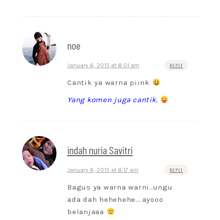
noe
January 6, 2015 at 8:01 am
REPLY
Cantik ya warna piink
Yang komen juga cantik.
indah nuria Savitri
January 6, 2015 at 8:17 am
REPLY
Bagus ya warna warni..ungu
ada dah hehehehe….ayooo
belanjaaa