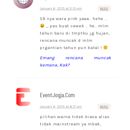
January 6, 2015 at 3:13 pm
REPLY
SB nya wara pink yaaa.. hehe ..
,, pas buat cewek .. he.. mlm
tahun baru di tmptku jg hujan,
rencana muncak d mlm
prgantian tahun pun batal !
Emang rencana muncak
kemana, Kak?
EventJogja.Com
January 6, 2015 at 8:17 pm
REPLY
pilihan warna tidak biasa alias
tidak mainstream ya mbak,