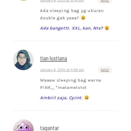
January 6, 2015 at 10:14 am
REPLY
Ada sleeping bag yg ukuran
double gak yaaa?
Ada bangettt. XXL, kan, Nte?
tian lustiana
January 6, 2015 at 11:38 am
REPLY
Waaaw sleeping bag warna
PINK,,, *matamelotot
Ambiiil saja, Cyiint.
tagantar