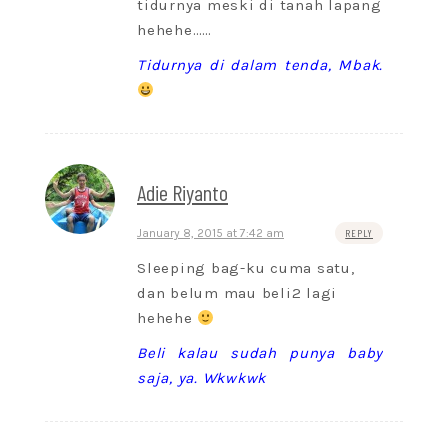
tidurnya meski di tanah lapang
hehehe……
Tidurnya di dalam tenda, Mbak.
Adie Riyanto
January 8, 2015 at 7:42 am
REPLY
Sleeping bag-ku cuma satu,
dan belum mau beli2 lagi
hehehe
Beli kalau sudah punya baby
saja, ya. Wkwkwk