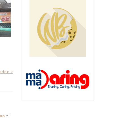
aden >
kno
^ |