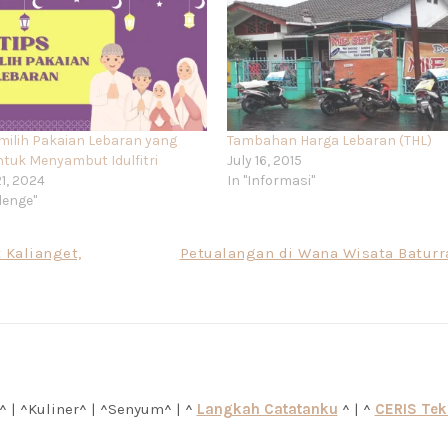
milih Pakaian Lebaran yang
Tambahan Harga Lebaran (THL)
ntuk Menyambut Idulfitri
July 16, 2015
1, 2024
In "Informasi"
lenge"
 Kalianget,
Petualangan di Wana Wisata Baturr
^ | ^Kuliner^ | ^Senyum^ | ^
Langkah Catatanku
^ | ^
CERIS Te