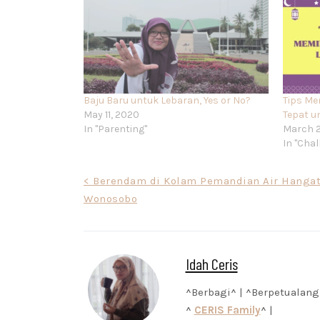
Baju Baru untuk Lebaran, Yes or No?
Tips Me
May 11, 2020
Tepat u
In "Parenting"
March 2
In "Chal
Post
< Berendam di Kolam Pemandian Air Hangat
Wonosobo
navigation
Idah Ceris
^Berbagi^ | ^Berpetualang
^
CERIS Family
^ |