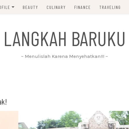
OFILE
BEAUTY
CULINARY
FINANCE
TRAVELING
ABOUT ME
 LANGKAH BARUKU
DISCLAIMER
PRIVACY POLICY
~ Menulislah Karena Menyehatkan!!! ~
PARTNERSHIP
CONTACT ME
ak!