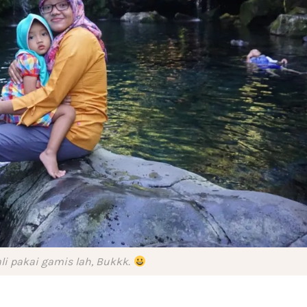
li pakai gamis lah, Bukkk.