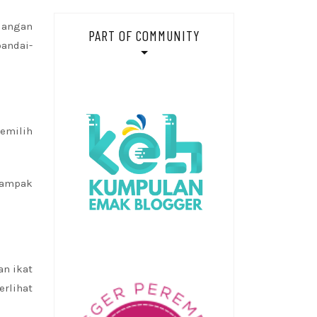
ndangan
PART OF COMMUNITY
pandai-
emilih
nampak
an ikat
rlihat