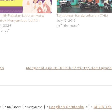
milih Pakaian Lebaran yang
Tambahan Harga Lebaran (THL)
ntuk Menyambut Idulfitri
July 16, 2015
1, 2024
In "Informasi"
lenge"
dan
Mengenal Apa itu Klinik Fertilitas dan Layan
^ | ^Kuliner^ | ^Senyum^ | ^
Langkah Catatanku
^ | ^
CERIS Te