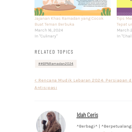
Jajanan Khas Ramadan yang Cocok
Tips Me
Buat Teman Berbuka
Tepat u
March 16, 2024
March 2
In "Culinary"
In "Chal
RELATED TOPICS
#BPNRamadan2024
Post
< Rencana Mudik Lebaran 2024: Persiapan 
Antisipasi
navigation
Idah Ceris
^Berbagi^ | ^Berpetualang