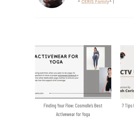
^
CERIS Family
^ |
Finding Your Flow: Cosmolle’s Best
7 Tips
Activewear for Yoga