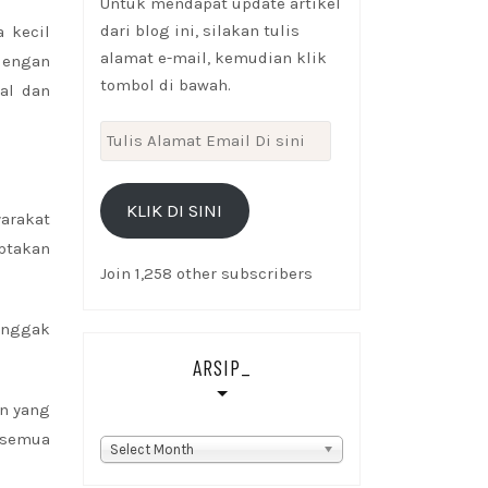
Untuk mendapat update artikel
dari blog ini, silakan tulis
 kecil
alamat e-mail, kemudian klik
dengan
tombol di bawah.
al dan
Tulis
Alamat
Email
KLIK DI SINI
Di
arakat
sini
ptakan
Join 1,258 other subscribers
 nggak
ARSIP_
n yang
 semua
Arsip_
Select Month