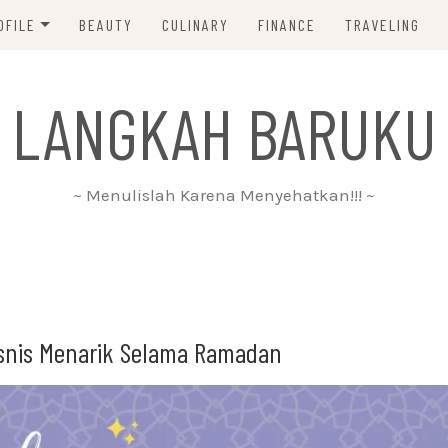
OFILE
BEAUTY
CULINARY
FINANCE
TRAVELING
ABOUT ME
 LANGKAH BARUKU
DISCLAIMER
PRIVACY POLICY
~ Menulislah Karena Menyehatkan!!! ~
PARTNERSHIP
CONTACT ME
isnis Menarik Selama Ramadan