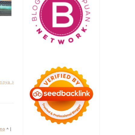
annya >
kno
^ |