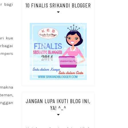
10 FINALIS SRIKANDI BLOGGER
r bagi
ri kue
rbagai
ampers
rmakna
teman,
JANGAN LUPA IKUTI BLOG INI,
anggan
YA! ^_^