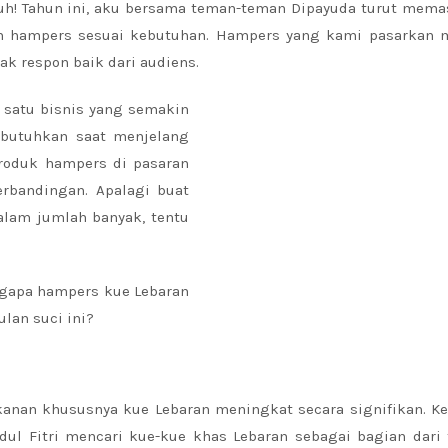
uh! Tahun ini, aku bersama teman-teman Dipayuda turut mema
m hampers sesuai kebutuhan. Hampers yang kami pasarkan m
k respon baik dari audiens.
satu bisnis yang semakin
ibutuhkan saat menjelang
produk hampers di pasaran
rbandingan. Apalagi buat
am jumlah banyak, tentu
engapa hampers kue Lebaran
lan suci ini?
nan khususnya kue Lebaran meningkat secara signifikan. Ke
ul Fitri mencari kue-kue khas Lebaran sebagai bagian dari t