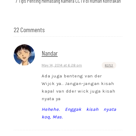
7 Tips Penting Memasang Kamera CCTV di Rumah Kontrakan
22 Comments
Nandar
May 14, 2014 at 6:28 pm
REPLY
Ada juga benteng van der
Wijck ya.. Jangan-jangan kisah
kapal van dder wick juga kisah
nyata ya
Hehehe. Enggak kisah nyata
koq, Mas.