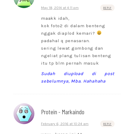
May 18, 2014 at 4:11 pm
REPLY
maakk idah,
kok foto2 di dalam benteng
nggak diaplod kemari?
padahal q penasaran.
sering lewat gombong dan
ngeliat plang tulisan benteng
itu tp blm pernah masuk
Sudah diupload di post
sebelumnya, Mba. Hahahaha
Protein - Markaindo
February 6, 2016 at 10:24 am
REPLY