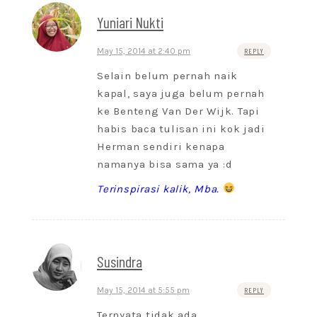
Yuniari Nukti
May 15, 2014 at 2:40 pm
REPLY
Selain belum pernah naik
kapal, saya juga belum pernah
ke Benteng Van Der Wijk. Tapi
habis baca tulisan ini kok jadi
Herman sendiri kenapa
namanya bisa sama ya :d
Terinspirasi kalik, Mba.
Susindra
May 15, 2014 at 5:55 pm
REPLY
Ternyata tidak ada