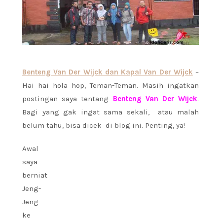
Benteng Van Der Wijck dan Kapal Van Der Wijck
–
Hai hai hola hop, Teman-Teman. Masih ingatkan
postingan saya tentang
Benteng Van Der Wijck
.
Bagi yang gak ingat sama sekali, atau malah
belum tahu, bisa dicek di blog ini. Penting, ya!
Awal
saya
berniat
Jeng-
Jeng
ke