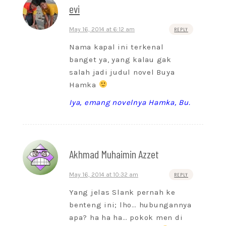
evi
May 16, 2014 at 6:12 am
REPLY
Nama kapal ini terkenal
banget ya, yang kalau gak
salah jadi judul novel Buya
Hamka
Iya, emang novelnya Hamka, Bu.
Akhmad Muhaimin Azzet
May 16, 2014 at 10:32 am
REPLY
Yang jelas Slank pernah ke
benteng ini; lho… hubungannya
apa? ha ha ha… pokok men di