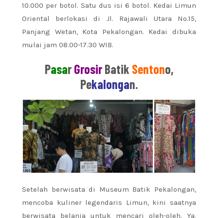
10.000 per botol. Satu dus isi 6 botol. Kedai Limun
Oriental berlokasi di Jl. Rajawali Utara No.15,
Panjang Wetan, Kota Pekalongan. Kedai dibuka
mulai jam 08.00-17.30 WIB.
P
asa
r
Grosir
Batik
Senton
o,
Pe
kalonga
n.
Setelah berwisata di Museum Batik Pekalongan,
mencoba kuliner legendaris Limun, kini saatnya
berwisata belanja untuk mencari oleh-oleh. Ya,