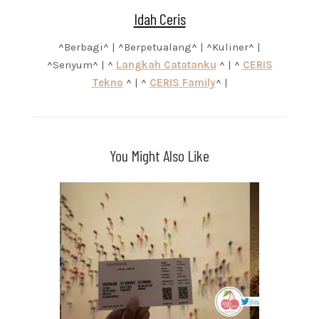
Idah Ceris
^Berbagi^ | ^Berpetualang^ | ^Kuliner^ |
^Senyum^ | ^
Langkah Catatanku
^ | ^
CERIS
Tekno
^ | ^
CERIS Family
^ |
You Might Also Like