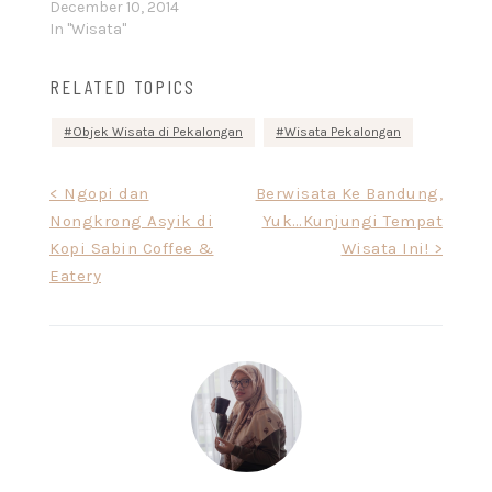
December 10, 2014
In "Wisata"
RELATED TOPICS
Objek Wisata di Pekalongan
Wisata Pekalongan
Post
< Ngopi dan
Berwisata Ke Bandung,
Nongkrong Asyik di
Yuk…Kunjungi Tempat
navigation
Kopi Sabin Coffee &
Wisata Ini! >
Eatery